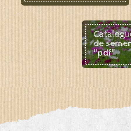
Catalogu
de seme
"pdf"