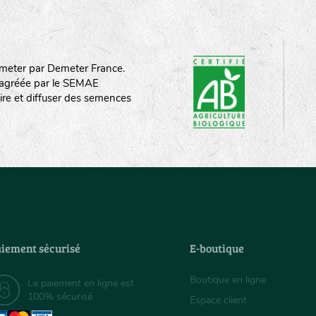
meter par Demeter France.
st agréée par le SEMAE
ire et diffuser des semences
iement sécurisé
E-boutique
Boutique en ligne
Le paiement en ligne est
100% sécurisé
Espace client