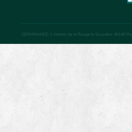
GERMINANCE
-
1 chemin de la Rougerie Soucelles
49140
Ri