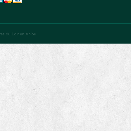
ves du Loir en Anjou