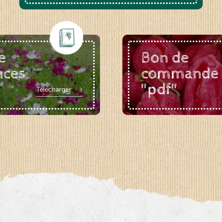
e
Bon de
nces
commande
"pdf"
Télécharger