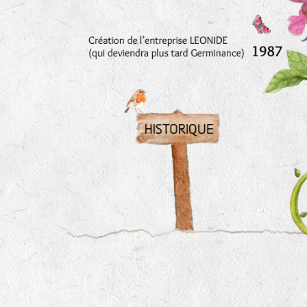
Le YOGA ou le BAIN DE GONG, an
Un ATELIER PRATIQUE ET THEORIQUE
La RANDONNEE PEDESTRE pour prof
Et d’autres activités diverses : cui
la LPO, géobiologie…