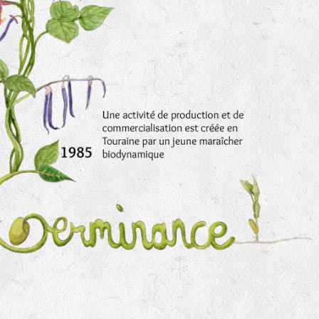
imée par Anne DEVOUGE
 autour du jardinage, biodynamie, la graine…
iter des chemins bucoliques des environs
sine, vannerie, inventaires sur notre domaine avec un expert 