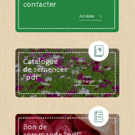
contacter
Accéder
Catalogue
de semences
"pdf"
Télécharger
Bon de
commande "pdf"