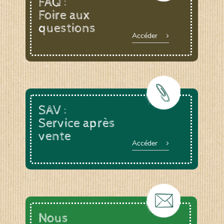
FAQ :
Foire aux
questions
Le YOGA ou le BAIN DE GONG, animée par
Accéder
Anne DEVOUGE
Un ATELIER PRATIQUE ET THEORIQUE
autour du jardinage, biodynamie, la graine…
La RANDONNEE PEDESTRE pour profiter des
chemins bucoliques des environs
Et d’autres activités diverses : cuisine,
vannerie, inventaires sur notre domaine avec
SAV :
un expert de la LPO, géobiologie…
Service après
vente
Accéder
Nous