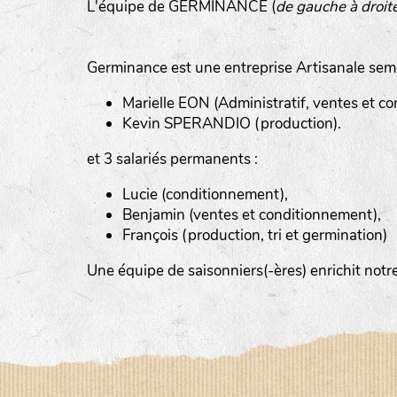
L'équipe de GERMINANCE (
de gauche à droit
Germinance est une entreprise Artisanale sem
Marielle EON (Administratif, ventes et com
Kevin SPERANDIO (production).
et 3 salariés permanents :
Lucie (conditionnement),
Benjamin (ventes et conditionnement),
François (production, tri et germination)
Le YOGA ou le BAIN DE GONG, an
Un ATELIER PRATIQUE ET THEORIQUE
Une équipe de saisonniers(-ères) enrichit no
La RANDONNEE PEDESTRE pour prof
Et d’autres activités diverses : cui
la LPO, géobiologie…