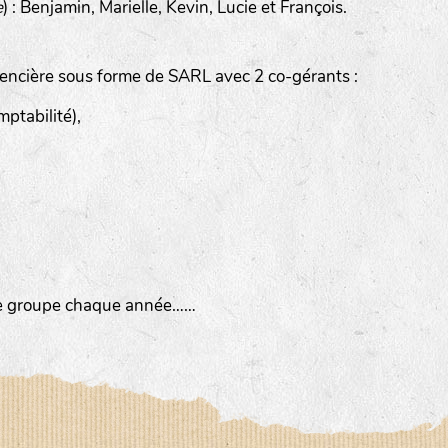
e
) : Benjamin, Marielle, Kevin, Lucie et François.
encière sous forme de SARL avec 2 co-gérants :
ptabilité),
imée par Anne DEVOUGE
 autour du jardinage, biodynamie, la graine…
tre groupe chaque année……
iter des chemins bucoliques des environs
sine, vannerie, inventaires sur notre domaine avec un expert 