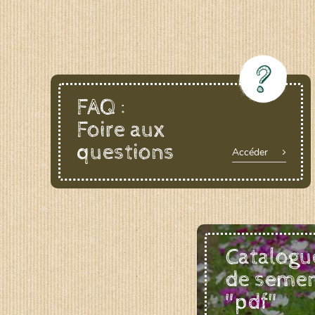
FAQ :
Foire aux
questions
Accéder
Catalogu
de seme
"pdf"