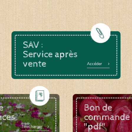
SAV :
Service après
vente
Accéder
e
Bon de
nces
commande
"pdf"
Télécharger