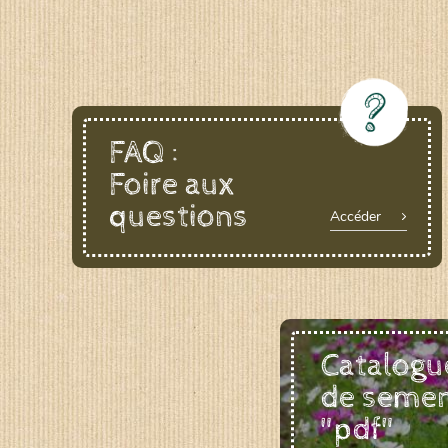
FAQ :
Foire aux
questions
Accéder
Catalogu
de seme
"pdf"