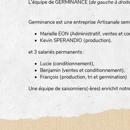
L'équipe de GERMINANCE (
de gauche à droit
Germinance est une entreprise Artisanale sem
Marielle EON (Administratif, ventes et com
Kevin SPERANDIO (production).
et 3 salariés permanents :
Lucie (conditionnement),
Benjamin (ventes et conditionnement),
François (production, tri et germination)
Le YOGA ou le BAIN DE GONG, an
Un ATELIER PRATIQUE ET THEORIQUE
Une équipe de saisonniers(-ères) enrichit no
La RANDONNEE PEDESTRE pour prof
Et d’autres activités diverses : cui
la LPO, géobiologie…