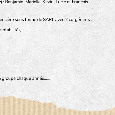
e
) : Benjamin, Marielle, Kevin, Lucie et François.
encière sous forme de SARL avec 2 co-gérants :
ptabilité),
imée par Anne DEVOUGE
 autour du jardinage, biodynamie, la graine…
tre groupe chaque année……
iter des chemins bucoliques des environs
sine, vannerie, inventaires sur notre domaine avec un expert 