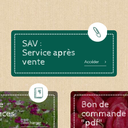
SAV :
Service après
vente
Accéder
e
Bon de
nces
commande
"pdf"
Télécharger