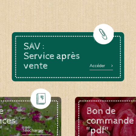
SAV :
Service après
vente
Accéder
e
Bon de
nces
commande
"pdf"
Télécharger