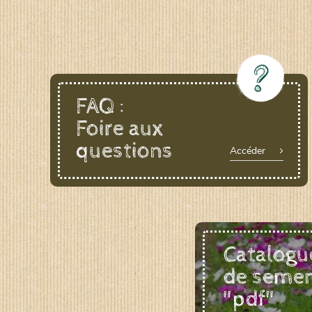
FAQ :
Foire aux
questions
Accéder
Catalogu
de seme
"pdf"