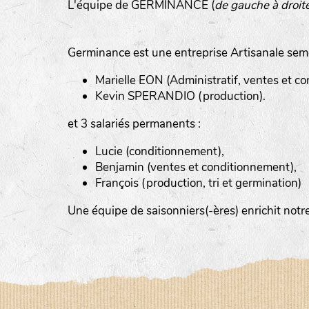
L'équipe de GERMINANCE (
de gauche à droit
Germinance est une entreprise Artisanale sem
Marielle EON (Administratif, ventes et com
Kevin SPERANDIO (production).
et 3 salariés permanents :
Lucie (conditionnement),
Benjamin (ventes et conditionnement),
François (production, tri et germination)
Le YOGA ou le BAIN DE GONG, an
Un ATELIER PRATIQUE ET THEORIQUE
Une équipe de saisonniers(-ères) enrichit no
La RANDONNEE PEDESTRE pour prof
Et d’autres activités diverses : cui
la LPO, géobiologie…