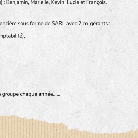
e
) : Benjamin, Marielle, Kevin, Lucie et François.
encière sous forme de SARL avec 2 co-gérants :
ptabilité),
imée par Anne DEVOUGE
 autour du jardinage, biodynamie, la graine…
tre groupe chaque année……
iter des chemins bucoliques des environs
sine, vannerie, inventaires sur notre domaine avec un expert 