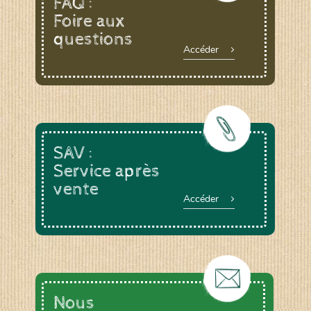
FAQ :
Foire aux
questions
Le YOGA ou le BAIN DE GONG, animée par
Accéder
Anne DEVOUGE
Un ATELIER PRATIQUE ET THEORIQUE
autour du jardinage, biodynamie, la graine…
La RANDONNEE PEDESTRE pour profiter des
chemins bucoliques des environs
Et d’autres activités diverses : cuisine,
vannerie, inventaires sur notre domaine avec
SAV :
un expert de la LPO, géobiologie…
Service après
vente
Accéder
Nous