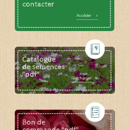
contacter
Accéder
Catalogue
de semences
"pdf"
Télécharger
Bon de
commande "pdf"