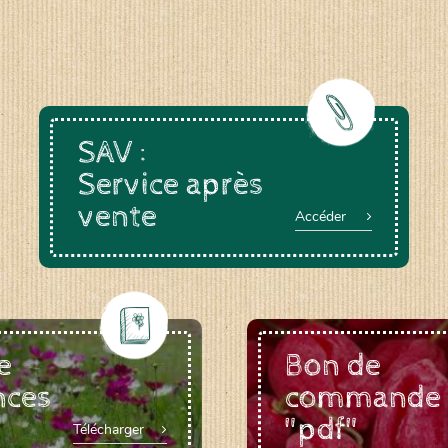
SAV :
Service après
vente
Accéder
e
Bon de
nces
commande
"pdf"
Télécharger