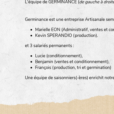
L'équipe de GERMINANCE (
de gauche à droit
Germinance est une entreprise Artisanale sem
Marielle EON (Administratif, ventes et com
Kevin SPERANDIO (production).
et 3 salariés permanents :
Lucie (conditionnement),
Benjamin (ventes et conditionnement),
François (production, tri et germination)
Le YOGA ou le BAIN DE GONG, an
Un ATELIER PRATIQUE ET THEORIQUE
Une équipe de saisonniers(-ères) enrichit no
La RANDONNEE PEDESTRE pour prof
Et d’autres activités diverses : cui
la LPO, géobiologie…