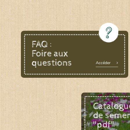
FAQ :
Foire aux
questions
Accéder
Catalogu
de seme
"pdf"