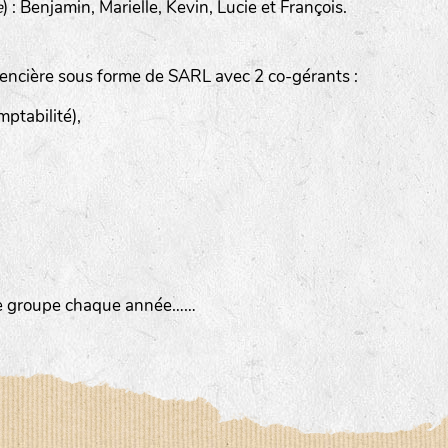
e
) : Benjamin, Marielle, Kevin, Lucie et François.
encière sous forme de SARL avec 2 co-gérants :
ptabilité),
imée par Anne DEVOUGE
 autour du jardinage, biodynamie, la graine…
tre groupe chaque année……
iter des chemins bucoliques des environs
sine, vannerie, inventaires sur notre domaine avec un expert 