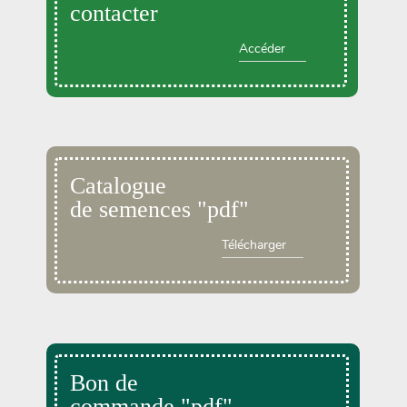
contacter
Accéder
Catalogue
de semences "pdf"
Télécharger
Bon de
commande "pdf"