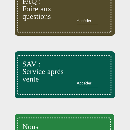
FAQ :
Foire aux
questions
Le YOGA ou le BAIN DE GONG, animée par
Accéder
Anne DEVOUGE
Un ATELIER PRATIQUE ET THEORIQUE
autour du jardinage, biodynamie, la graine…
La RANDONNEE PEDESTRE pour profiter des
chemins bucoliques des environs
Et d’autres activités diverses : cuisine,
vannerie, inventaires sur notre domaine avec
SAV :
un expert de la LPO, géobiologie…
Service après
vente
Accéder
Nous