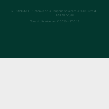
GERMINANCE
-
1 chemin de la Rougerie Soucelles
49140
Rives du
Loir en Anjou
Tous droits réservés © 2020 - 27.0.12