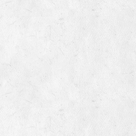
variétés non inscrites au
catalogue officiel ?
9
Quels sont le montant des
frais de port
8
Mes semences germeront-
elles encore l'année
prochaine ?
9
Qu’est-ce qu’une variété non
inscrite ?
10
Pourquoi vendez-vous des
semences non inscrites au
catalogue officiel ?