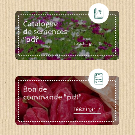
Catalogue
de semences
"pdf"
Télécharger
Bon de
commande "pdf"
Télécharger