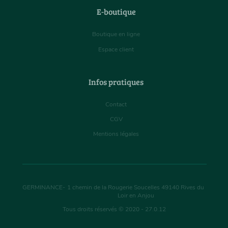
E-boutique
Boutique en ligne
Espace client
Infos pratiques
Contact
CGV
Mentions légales
GERMINANCE
-
1 chemin de la Rougerie Soucelles
49140
Rives du
Loir en Anjou
Tous droits réservés © 2020 - 27.0.12