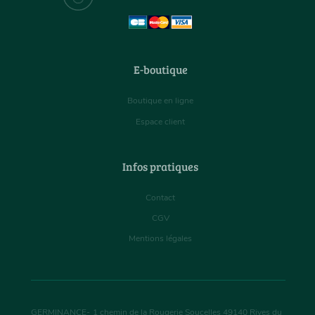
E-boutique
Boutique en ligne
Espace client
Infos pratiques
Contact
CGV
Mentions légales
GERMINANCE
-
1 chemin de la Rougerie Soucelles
49140
Rives du