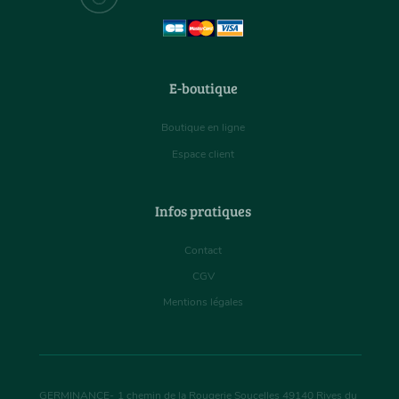
E-boutique
Boutique en ligne
Espace client
Infos pratiques
Contact
CGV
Mentions légales
GERMINANCE
-
1 chemin de la Rougerie Soucelles
49140
Rives du