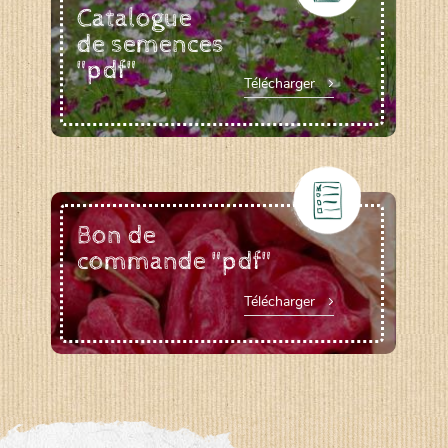
Catalogue
de semences
"pdf"
Télécharger
Bon de
commande "pdf"
Télécharger