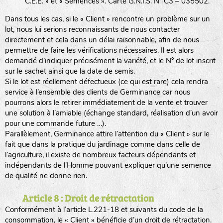
C.E.E. » et « Semences ». Carte G.N.I.S. N° C3 – 035502.
Dans tous les cas, si le « Client » rencontre un problème sur un
lot, nous lui serions reconnaissants de nous contacter
directement et cela dans un délai raisonnable, afin de nous
permettre de faire les vérifications nécessaires. Il est alors
demandé d’indiquer précisément la variété, et le N° de lot inscrit
sur le sachet ainsi que la date de semis.
Si le lot est réellement défectueux (ce qui est rare) cela rendra
service à l’ensemble des clients de Germinance car nous
pourrons alors le retirer immédiatement de la vente et trouver
une solution à l’amiable (échange standard, réalisation d’un avoir
pour une commande future …).
Parallèlement, Germinance attire l’attention du « Client » sur le
fait que dans la pratique du jardinage comme dans celle de
l’agriculture, il existe de nombreux facteurs dépendants et
indépendants de l’Homme pouvant expliquer qu’une semence
de qualité ne donne rien.
Article 8 : Droit de rétractation
Conformément à l’article L.221-18 et suivants du code de la
consommation, le « Client » bénéficie d’un droit de rétractation.