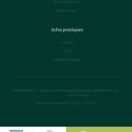
Boutique en ligne
Espace client
Infos pratiques
Contact
CGV
Mentions légales
GERMINANCE
-
1 chemin de la Rougerie Soucelles
49140
Rives du
Loir en Anjou
Tous droits réservés © 2020 - 27.0.12