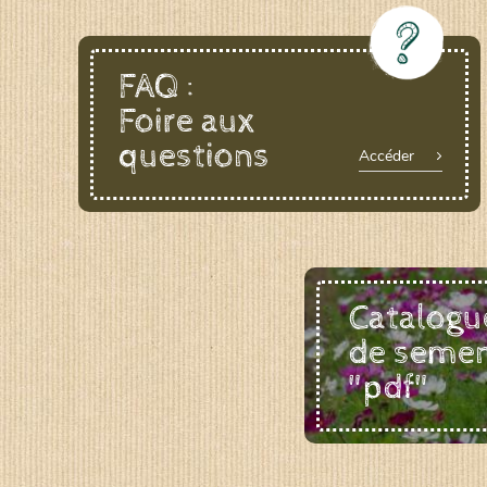
FAQ :
Foire aux
questions
Accéder
Catalogu
de seme
"pdf"