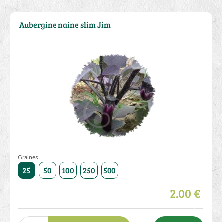
Aubergine naine slim Jim
Graines
1000
25
50
100
250
500
1000
25
50
100
250
2.00 €