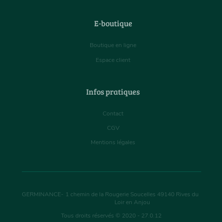
E-boutique
Boutique en ligne
Espace client
Infos pratiques
Contact
CGV
Mentions légales
GERMINANCE
-
1 chemin de la Rougerie Soucelles
49140
Rives du
Loir en Anjou
Tous droits réservés © 2020 - 27.0.12