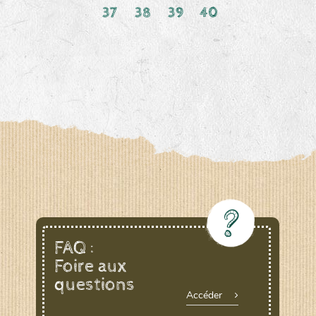
37
38
39
40
FAQ :
Foire aux
questions
Accéder