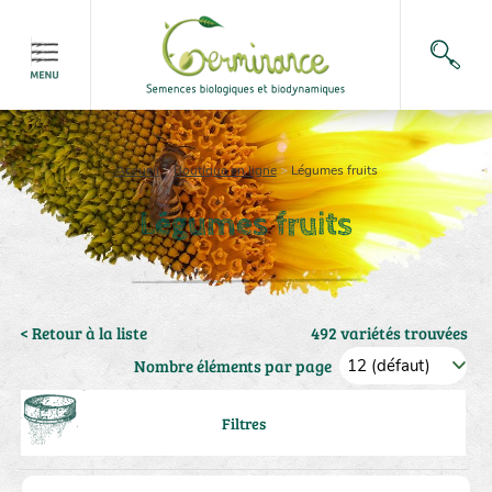
Accueil
>
Boutique en ligne
>
Légumes fruits
Légumes fruits
< Retour à la liste
492 variétés trouvées
Nombre éléments par page
Filtres