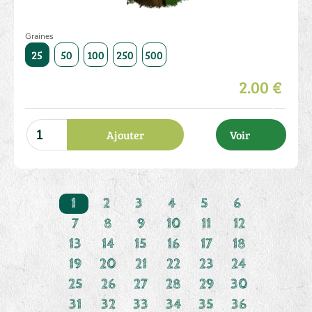
Graines
1000
25
50
100
250
500
1000
25
50
100
250
2.00 €
Ajouter
Voir
1
2
3
4
5
6
7
8
9
10
11
12
13
14
15
16
17
18
19
20
21
22
23
24
25
26
27
28
29
30
31
32
33
34
35
36