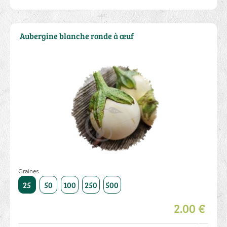
Aubergine blanche ronde à œuf
Graines
1000
25
50
100
250
500
1000
25
50
100
250
2.00 €