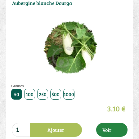
Aubergine blanche Dourga
Graines
50
100
250
500
1000
3.10 €
Ajouter
Voir