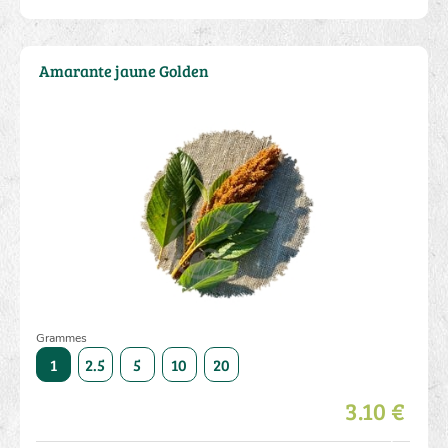
Amarante jaune Golden
Grammes
50
1
2.5
5
10
20
50
1
2.5
5
10
3.10 €