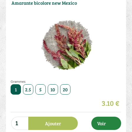
Amarante bicolore new Mexico
Grammes
50
1
2.5
5
10
20
50
1
2.5
5
10
3.10 €
Ajouter
Voir