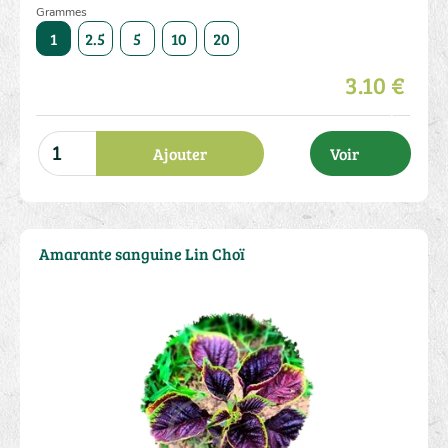
Grammes
50
1
2.5
5
10
20
50
1
2.5
5
10
3.10 €
Ajouter
Voir
Amarante sanguine Lin Choï