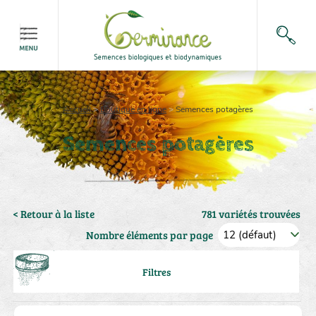
Accueil
>
Boutique en ligne
>
Semences potagères
Semences potagères
< Retour à la liste
781 variétés trouvées
Nombre éléments par page
Filtres