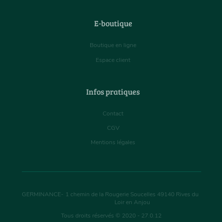
E-boutique
Boutique en ligne
Espace client
Infos pratiques
Contact
CGV
Mentions légales
GERMINANCE
-
1 chemin de la Rougerie Soucelles
49140
Rives du
Loir en Anjou
Tous droits réservés © 2020 - 27.0.12