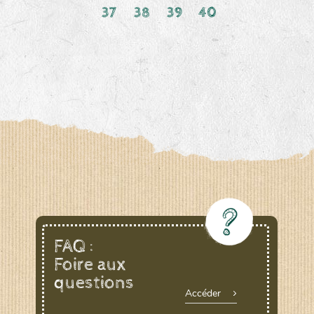
37
38
39
40
FAQ :
Foire aux
questions
Accéder