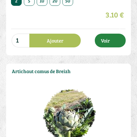
2
5
10
20
50
3.10 €
Ajouter
Voir
Artichaut camus de Breizh