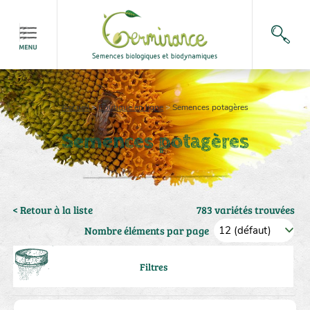
Accueil
>
Boutique en ligne
>
Semences potagères
Semences potagères
< Retour à la liste
783 variétés trouvées
Nombre éléments par page
Filtres