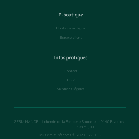
E-boutique
Boutique en ligne
Espace client
Infos pratiques
Contact
CGV
Mentions légales
GERMINANCE
-
1 chemin de la Rougerie Soucelles
49140
Rives du
Loir en Anjou
Tous droits réservés © 2020 - 27.0.12