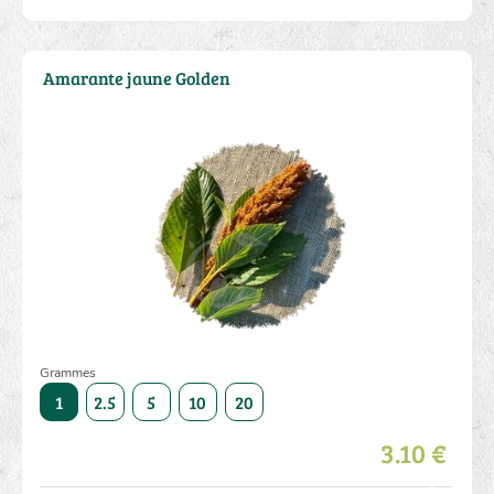
Amarante jaune Golden
Grammes
50
1
2.5
5
10
20
50
1
2.5
5
10
3.10 €