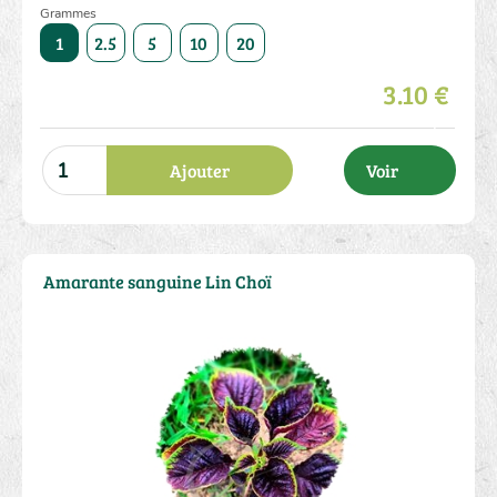
Grammes
50
1
2.5
5
10
20
50
1
2.5
5
10
3.10 €
Ajouter
Voir
Amarante sanguine Lin Choï