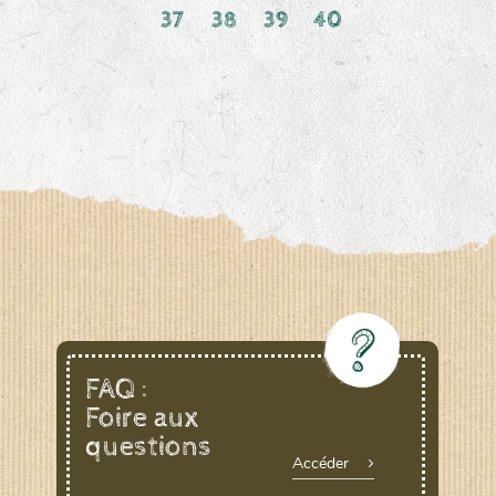
37
38
39
40
FAQ :
Foire aux
questions
Accéder