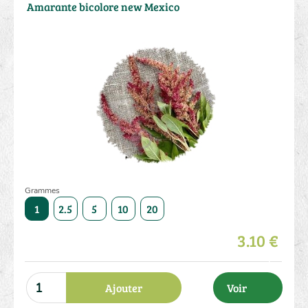
Amarante bicolore new Mexico
Grammes
50
1
2.5
5
10
20
50
1
2.5
5
10
3.10 €
Ajouter
Voir