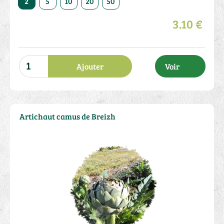
2
5
10
20
50
3.10 €
Ajouter
Voir
Artichaut camus de Breizh