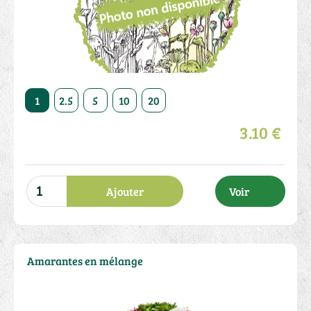
50
1
2.5
5
10
20
50
1
2.5
5
10
3.10 €
Ajouter
Voir
Amarantes en mélange