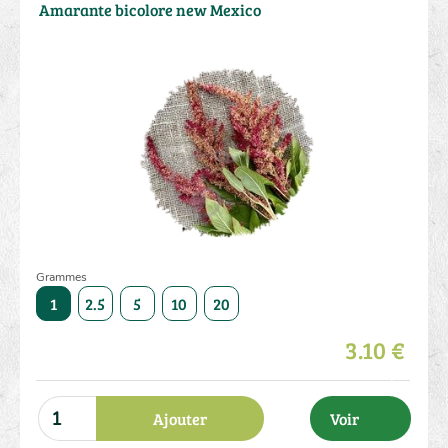
Amarante bicolore new Mexico
Grammes
50
1
2.5
5
10
20
50
1
2.5
5
10
3.10 €
Ajouter
Voir