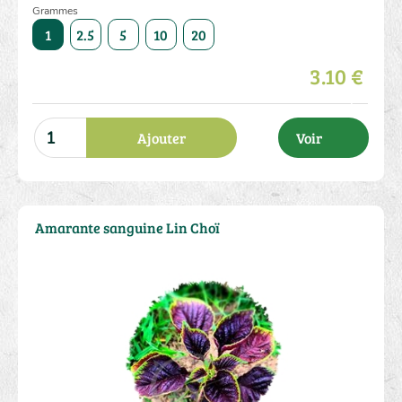
Grammes
50
1
2.5
5
10
20
50
1
2.5
5
10
3.10 €
Ajouter
Voir
Amarante sanguine Lin Choï