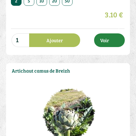
2
5
10
20
50
3.10 €
Ajouter
Voir
Artichaut camus de Breizh