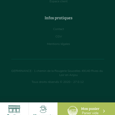
Espace client
Infos pratiques
Contact
CGV
Mentions légales
GERMINANCE
-
1 chemin de la Rougerie Soucelles
49140
Rives du
Loir en Anjou
Tous droits réservés © 2020 - 27.0.12
Mon panier
Panier vide