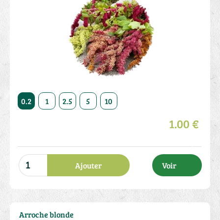
50
0.2
1
2.5
5
10
20
50
0.2
1
2.5
1.00 €
Ajouter
Voir
Arroche blonde