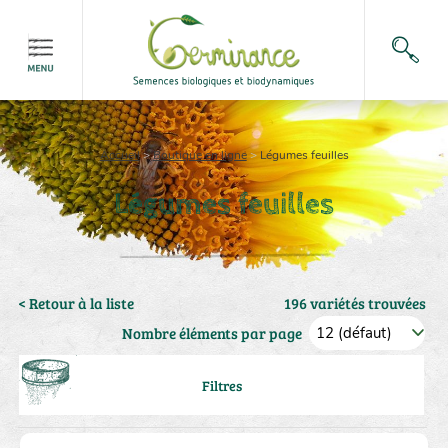
Accueil
>
Boutique en ligne
>
Légumes feuilles
Légumes feuilles
< Retour à la liste
196 variétés trouvées
Nombre éléments par page
Filtres