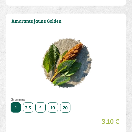
Amarante jaune Golden
Grammes
50
1
2.5
5
10
20
50
1
2.5
5
10
3.10 €