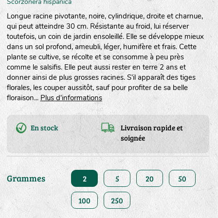
Scorzonera hispanica
Longue racine pivotante, noire, cylindrique, droite et charnue,
qui peut atteindre 30 cm. Résistante au froid, lui réserver
toutefois, un coin de jardin ensoleillé. Elle se développe mieux
dans un sol profond, ameubli, léger, humifère et frais. Cette
plante se cultive, se récolte et se consomme à peu près
comme le salsifis. Elle peut aussi rester en terre 2 ans et
donner ainsi de plus grosses racines. S'il apparaît des tiges
florales, les couper aussitôt, sauf pour profiter de sa belle
floraison...
Plus d'informations
En stock
Livraison rapide et
soignée
Grammes
2
5
20
50
100
250