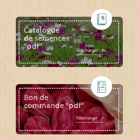
Catalogue
de semences
"pdf"
Télécharger
Bon de
commande "pdf"
Télécharger