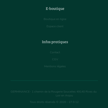
E-boutique
Boutique en ligne
Espace client
Infos pratiques
Contact
CGV
Mentions légales
GERMINANCE
-
1 chemin de la Rougerie Soucelles
49140
Rives du
Loir en Anjou
Tous droits réservés © 2020 - 27.0.12