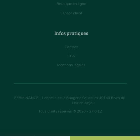
Boutique en ligne
Espace client
Infos pratiques
Contact
CGV
Mentions légales
GERMINANCE
-
1 chemin de la Rougerie Soucelles
49140
Rives du
Loir en Anjou
Tous droits réservés © 2020 - 27.0.12