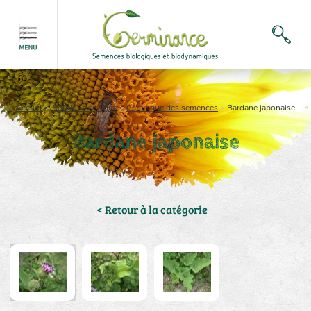
Accueil
>
Boutique en ligne
>
Catalogue des semences
>
Bardane japonaise
Bardane japonaise
< Retour à la catégorie