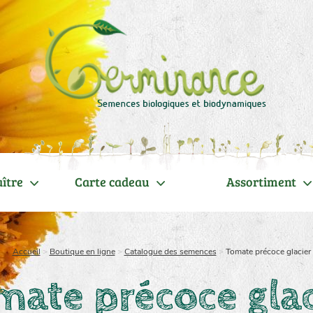
ître
Carte cadeau
Assortiment
Accueil
>
Boutique en ligne
>
Catalogue des semences
>
Tomate précoce glacier
mate précoce glac