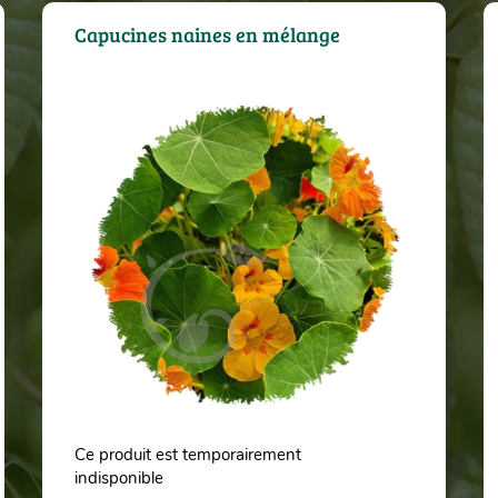
Capucines naines en mélange
Ce produit est temporairement
0.5 g
1 g
5 g
10 g
20 g
50 g
1 g
2 g
5 g
10 
indisponible