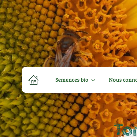
Semences bio
Nous conna
To