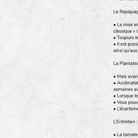
Le Repiquag
• La mise en
classique »
• Toujours 
• Il est pos
ainsi qu’au
La Plantatio
• Mais avant
• Acclimatat
semaines ava
• Lorsque le
• Vous pouv
• L’écarteme
L’Entretien :
• La tomate