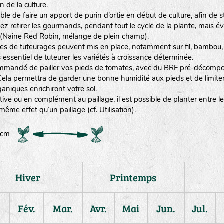
n de la culture.
sible de faire un apport de purin d’ortie en début de culture, afin de s
z retirer les gourmands, pendant tout le cycle de la plante, mais évi
(Naine Red Robin, mélange de plein champ).
es de tuteurages peuvent mis en place, notamment sur fil, bambou, tre
as essentiel de tuteurer les variétés à croissance déterminée.
commandé de pailler vos pieds de tomates, avec du BRF pré-décompo
ela permettra de garder une bonne humidité aux pieds et de limiter 
ganiques enrichiront votre sol.
tive ou en complément au paillage, il est possible de planter entre 
même effet qu’un paillage (cf. Utilisation).
60 cm
Hiver
Printemps
.
Fév.
Mar.
Avr.
Mai
Jun.
Jul.