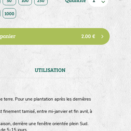
Quantité
50
100
250
1000
 panier
2.00 €
UTILISATION
ne terre. Pour une plantation après les dernières
finement tamisé, entre mi-janvier et fin avril, à
ison, derrière une fenêtre orientée plein Sud.
 de 5-15 jours.