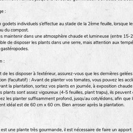
e :
 godets individuels s’effectue au stade de la 2ème feuille, lorsque 
 ou du compost.
les maintenir dans une atmosphère chaude et lumineuse (entre 15-2
sible de disposer les plants dans une serre, mais attention aux temp
x gastéropodes.
n :
 de les disposer à l’extérieur, assurez-vous que les dernières gelées
ion (facultatif) : Avant de planter vos tomates, vous pouvez les accl
nt la plantation, sortez vos plants en journée, à exposition chaude m
s plants sont assez vigoureux (4-5 feuilles, plant trapu), ils peuvent 
ez les planter suffisamment profond, jusqu’au cotylédons, afin que l
nt idéal est de 60 cm x 60 cm. Bien arroser après la plantation.
 est une plante très gourmande, il est nécessaire de faire un appo