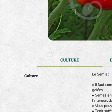
CULTURE
Le Semis :
Culture
• Il faut co
gelées.
• Semez en g
l’intérieur
• Vous pouv
• Tenir suff