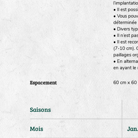
l’implantatio
• Il est pos
• Vous pouve
déterminée 
• Divers typ
• Il n’est p
• Il est re
(7-10 cm). C
paillages or
• En alterna
en ayant le 
Espacement
60 cm x 
Saisons
Mois
Jan