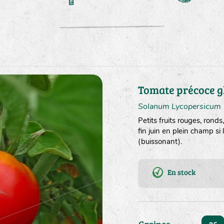
Tomate précoce g
Solanum Lycopersicum
Petits fruits rouges, rond
fin juin en plein champ si
(buissonant).
En stock