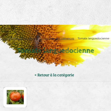
Accueil
>
Boutique en ligne
>
Catalogue des semences
>
Tomate languedocienne
Tomate languedocienne
< Retour à la catégorie