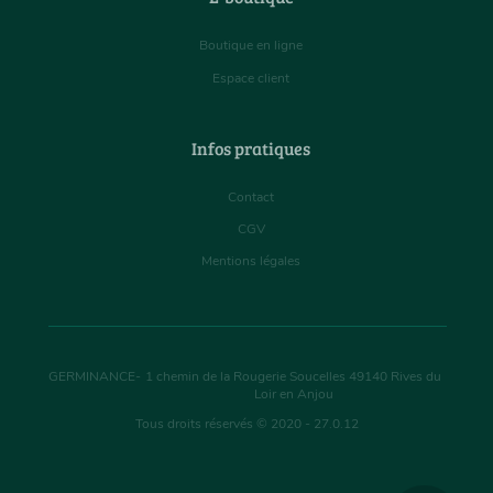
Boutique en ligne
Espace client
Infos pratiques
Contact
CGV
Mentions légales
GERMINANCE
-
1 chemin de la Rougerie Soucelles
49140
Rives du
Loir en Anjou
Tous droits réservés © 2020 - 27.0.12