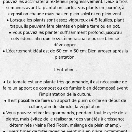
pouvez les acclimater à l’extérieur progressivement. Deux à trois
semaines avant la plantation, sortez vos plants en journée, à
exposition chaude mais pas en plein soleil ni en plein vent.
• Lorsque les plants sont assez vigoureux (4-5 feuilles, plant
trapu), ils peuvent être plantés en pleine terre ou en pot.
• Vous pouvez les planter suffisamment profond, jusqu’au
cotylédons, afin que le système racinaire puisse bien se
développer.
• L’écartement idéal est de 60 cm x 60 cm. Bien arroser après la
plantation.
L’Entretien :
• La tomate est une plante très gourmande, il est nécessaire de
faire un apport de compost ou de fumier bien décomposé avant
l’implantation de la culture.
• Il est possible de faire un apport de purin d’ortie en début de
culture, afin de stimuler la végétation.
• Vous pouvez retirer les gourmands, pendant tout le cycle de la
plante, mais évitez de le réaliser sur des variétés à croissance
déterminée (Naine Red Robin, mélange de plein champ).
• Divers types de tuteurages peuvent mis en place, notamment