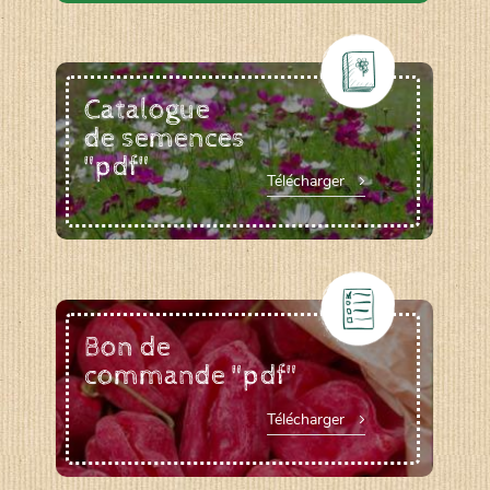
Catalogue
de semences
"pdf"
Télécharger
Bon de
commande "pdf"
Télécharger