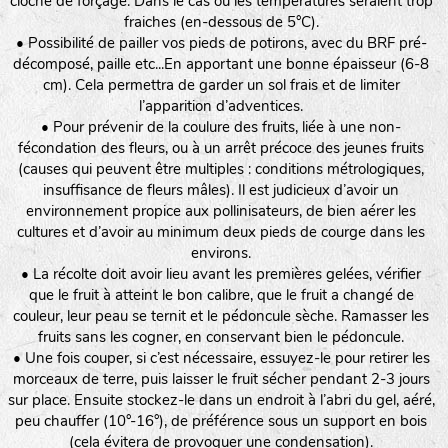
cloche de forçage. Dans le cas où les températures seraient trop
fraiches (en-dessous de 5°C).
• Possibilité de pailler vos pieds de potirons, avec du BRF pré-
décomposé, paille etc...En apportant une bonne épaisseur (6-8
cm). Cela permettra de garder un sol frais et de limiter
l’apparition d’adventices.
• Pour prévenir de la coulure des fruits, liée à une non-
fécondation des fleurs, ou à un arrêt précoce des jeunes fruits
(causes qui peuvent être multiples : conditions métrologiques,
insuffisance de fleurs mâles). Il est judicieux d’avoir un
environnement propice aux pollinisateurs, de bien aérer les
cultures et d’avoir au minimum deux pieds de courge dans les
environs.
• La récolte doit avoir lieu avant les premières gelées, vérifier
que le fruit à atteint le bon calibre, que le fruit a changé de
couleur, leur peau se ternit et le pédoncule sèche. Ramasser les
fruits sans les cogner, en conservant bien le pédoncule.
• Une fois couper, si c’est nécessaire, essuyez-le pour retirer les
morceaux de terre, puis laisser le fruit sécher pendant 2-3 jours
sur place. Ensuite stockez-le dans un endroit à l’abri du gel, aéré,
peu chauffer (10°-16°), de préférence sous un support en bois
(cela évitera de provoquer une condensation).