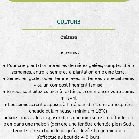
CULTURE
DE
Culture
Le Semis :
• Pour une plantation après les dernières gelées, comptez 3 à 5
semaines, entre le semis et la plantation en pleine terre.
• Semez en godet ou en terrine, avec un terreau « spécial semis
» ou un compost finement tamisé.
• Si vous souhaitez cultiver à l’extérieur, commencer votre semis
mi-avril.
• Les semis seront disposés à l’intérieur, dans une atmosphère
chaude et lumineuse (minimum 18°C).
• Vous pouvez les disposer dans une mini serre chauffante, ou
bien dans une maison (derrière une fenêtre orientée plein Sud).
Tenir le terreau humide jusqu'à la levée. La germination
s’effectue au bout de 4-8 jours.