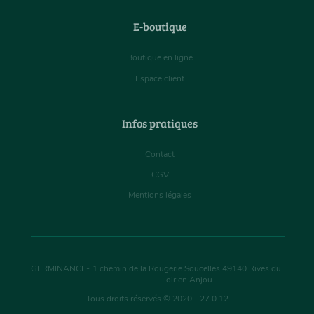
E-boutique
Boutique en ligne
Espace client
Infos pratiques
Contact
CGV
Mentions légales
GERMINANCE
-
1 chemin de la Rougerie Soucelles
49140
Rives du
Loir en Anjou
Tous droits réservés © 2020 - 27.0.12