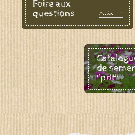
Foire aux
questions
Accéder
Catalogu
de seme
"pdf"