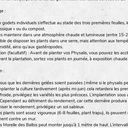
e :
 godets individuels s’effectue au stade des trois premières feuilles
assique » ou du compost.
les maintenir dans une atmosphère chaude et lumineuse (entre 15-2
sible de disposer les plants dans une serre, mais attention aux tem
midité, ainsi qu’aux gastéropodes.
ion (facultatif) : Avant de planter vos Physalis, vous pouvez les acc
nt la plantation, sortez vos plants en journée, à exposition chaude m
n :
ous que les dernières gelées soient passées (même si le physalis pe
mplanter la culture tardivement (après mi-juin) cela retardera les p
froide, privilégiez les variétés les plus précoces. L’implantation sous
 Cependant au détriment du rendement, car cette dernière produira d
iser le rendement, privilégiez un sol sableux.
s plants sont assez vigoureux (6-8 feuilles, plant trapu), ils peuvent
ment contre un mur.
s Morelle des Balbis peut monter jusqu’à 1 mètre de haut. L’interval