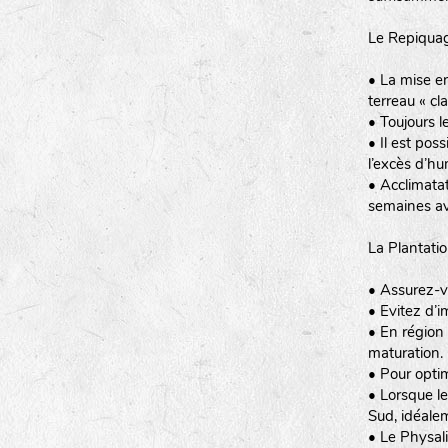
Le Repiquag
• La mise en
terreau « cl
• Toujours 
• Il est pos
l’excès d’hu
• Acclimatat
semaines ava
La Plantatio
• Assurez-v
• Evitez d’i
• En région 
maturation.
• Pour optim
• Lorsque le
Sud, idéale
• Le Physali