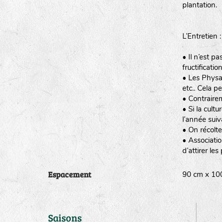
plantation.
L’Entretien :
• Il n’est p
fructification
• Les Physal
etc.. Cela p
• Contrairem
• Si la cult
l’année suiv
• On récolter
• Associatio
d’attirer les
Espacement
90 cm x 1
Saisons