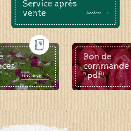
Service après
vente
Accéder
e
Bon de
nces
commande
"pdf"
Télécharger