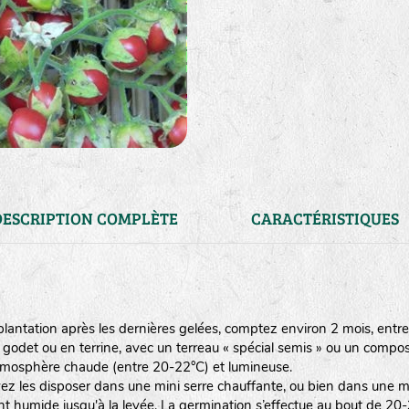
DESCRIPTION COMPLÈTE
CARACTÉRISTIQUES
lantation après les dernières gelées, comptez environ 2 mois, entre l
odet ou en terrine, avec un terreau « spécial semis » ou un compost 
mosphère chaude (entre 20-22°C) et lumineuse.
ez les disposer dans une mini serre chauffante, ou bien dans une mai
t humide jusqu'à la levée. La germination s’effectue au bout de 20-