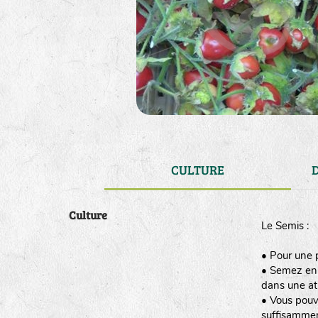
CULTURE
Culture
Le Semis :
• Pour une p
• Semez en g
dans une at
• Vous pouv
suffisammen