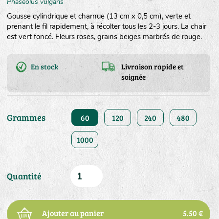
Phaseolus vulgaris
Gousse cylindrique et charnue (13 cm x 0,5 cm), verte et
prenant le fil rapidement, à récolter tous les 2-3 jours. La chair
est vert foncé. Fleurs roses, grains beiges marbrés de rouge.
En stock
Livraison rapide et
soignée
Grammes
60
120
240
480
1000
Quantité
Ajouter au panier
5.50 €