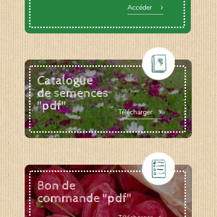
Accéder
Catalogue
de semences
"pdf"
Télécharger
Bon de
commande "pdf"