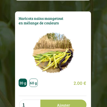
Haricots nains mangetout
en mélange de couleurs
1000
1000
2.00 €
80 g
20 g
60 g
120 g
240 g
480 g
20 g
60 g
1
g
g
Ajouter