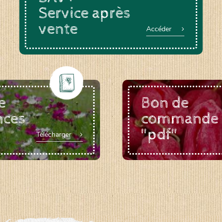
Service après
vente
Accéder
e
Bon de
nces
commande
"pdf"
Télécharger