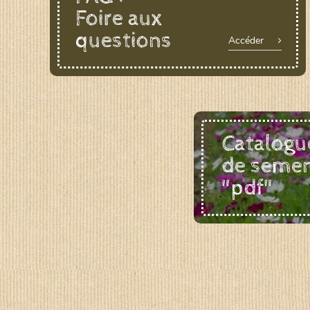
Foire aux
questions
Accéder
Catalogu
de seme
"pdf"