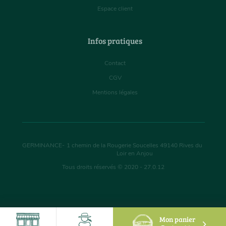
Espace client
Infos pratiques
Contact
CGV
Mentions légales
GERMINANCE
-
1 chemin de la Rougerie Soucelles
49140
Rives du
Loir en Anjou
Tous droits réservés © 2020 - 27.0.12
Mon panier