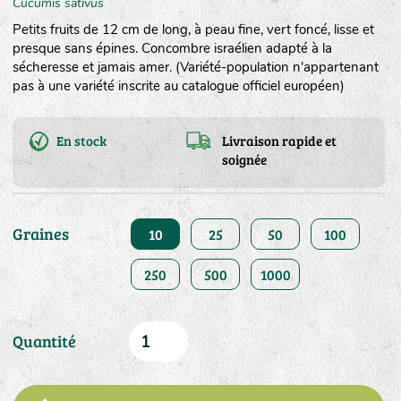
Cucumis sativus
Petits fruits de 12 cm de long, à peau fine, vert foncé, lisse et
presque sans épines. Concombre israélien adapté à la
sécheresse et jamais amer. (Variété-population n'appartenant
pas à une variété inscrite au catalogue officiel européen)
En stock
Livraison rapide et
soignée
Graines
10
25
50
100
250
500
1000
Quantité