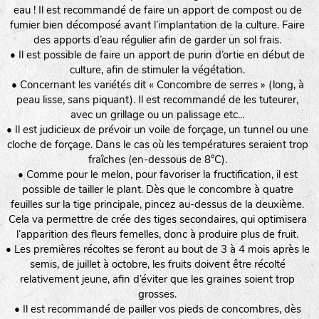
eau ! Il est recommandé de faire un apport de compost ou de
fumier bien décomposé avant l’implantation de la culture. Faire
des apports d’eau régulier afin de garder un sol frais.
• Il est possible de faire un apport de purin d’ortie en début de
culture, afin de stimuler la végétation.
• Concernant les variétés dit « Concombre de serres » (long, à
peau lisse, sans piquant). Il est recommandé de les tuteurer,
avec un grillage ou un palissage etc...
• Il est judicieux de prévoir un voile de forçage, un tunnel ou une
cloche de forçage. Dans le cas où les températures seraient trop
fraîches (en-dessous de 8°C).
• Comme pour le melon, pour favoriser la fructification, il est
possible de tailler le plant. Dès que le concombre à quatre
feuilles sur la tige principale, pincez au-dessus de la deuxième.
Cela va permettre de crée des tiges secondaires, qui optimisera
l’apparition des fleurs femelles, donc à produire plus de fruit.
• Les premières récoltes se feront au bout de 3 à 4 mois après le
semis, de juillet à octobre, les fruits doivent être récolté
relativement jeune, afin d’éviter que les graines soient trop
grosses.
• Il est recommandé de pailler vos pieds de concombres, dès