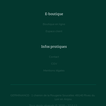
E-boutique
Boutique en ligne
Espace client
Infos pratiques
Contact
CGV
Mentions légales
GERMINANCE
-
1 chemin de la Rougerie Soucelles
49140
Rives du
Loir en Anjou
Tous droits réservés © 2020 - 27.0.12