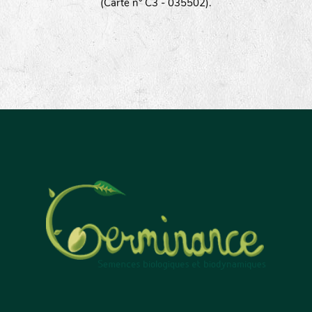
(Carte n° C3 - 035502).