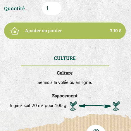
Quantité
Ajouter au panier
3.10 €
CULTURE
DE
Culture
Semis à la volée ou en ligne.
Espacement
5 g/m² soit 20 m² pour 100 g