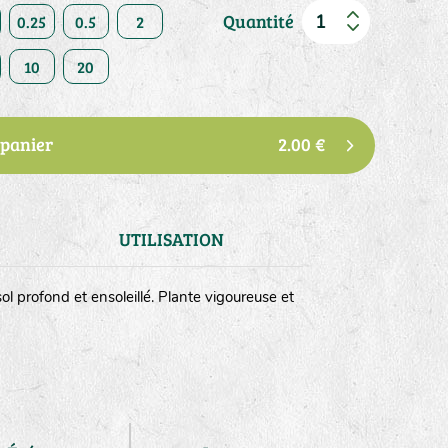
Quantité
0.25
0.5
2
10
20
 panier
2.00 €
UTILISATION
ol profond et ensoleillé. Plante vigoureuse et