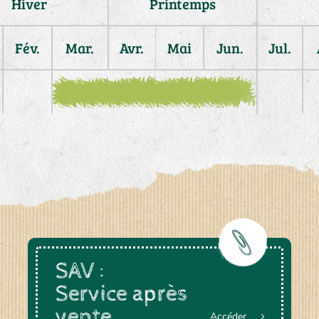
Hiver
Printemps
Fév.
Mar.
Avr.
Mai
Jun.
Jul.
SAV :
Service après
vente
Accéder