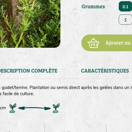
Grammes
0.1
5
Ajouter au
DESCRIPTION COMPLÈTE
CARACTÉRISTIQUES
godet/terrine. Plantation ou semis direct après les gelées dans un s
s facile de culture.
0 cm