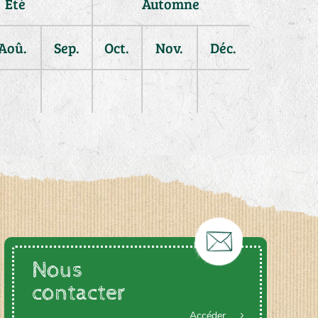
Été
Automne
Aoû.
Sep.
Oct.
Nov.
Déc.
Nous
contacter
Accéder