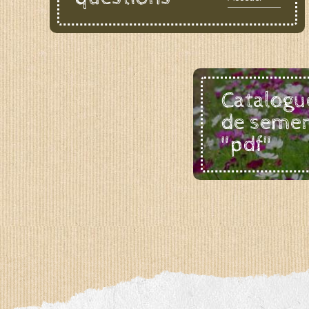
Catalogu
de seme
"pdf"