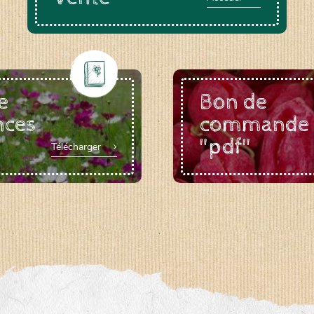
e
Bon de
nces
commande
"pdf"
Télécharger