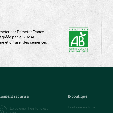
meter par Demeter France.
st agréée par le SEMAE
ire et diffuser des semences
iement sécurisé
E-boutique
Boutique en ligne
Le paiement en ligne est