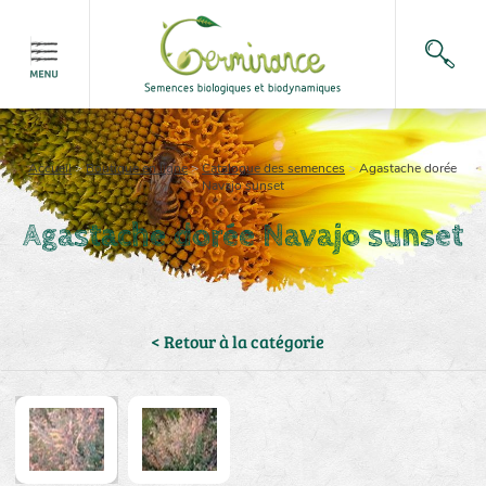
Accueil
>
Boutique en ligne
>
Catalogue des semences
>
Agastache dorée
Navajo sunset
Agastache dorée Navajo sunset
< Retour à la catégorie