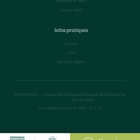
Boutique en ligne
Espace client
Infos pratiques
Contact
CGV
Mentions légales
GERMINANCE
-
1 chemin de la Rougerie Soucelles
49140
Rives du
Loir en Anjou
Tous droits réservés © 2020 - 27.0.12