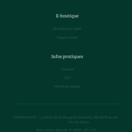
E-boutique
Boutique en ligne
Espace client
Infos pratiques
Contact
CGV
Mentions légales
GERMINANCE
-
1 chemin de la Rougerie Soucelles
49140
Rives du
Loir en Anjou
Tous droits réservés © 2020 - 27.0.12