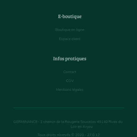
E-boutique
Boutique en ligne
Espace client
Infos pratiques
Contact
CGV
Mentions légales
GERMINANCE
-
1 chemin de la Rougerie Soucelles
49140
Rives du
Loir en Anjou
Tous droits réservés © 2020 - 27.0.12