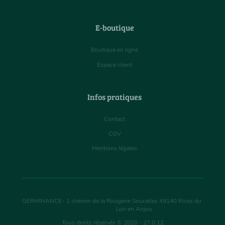
E-boutique
Boutique en ligne
Espace client
Infos pratiques
Contact
CGV
Mentions légales
GERMINANCE
-
1 chemin de la Rougerie Soucelles
49140
Rives du
Loir en Anjou
Tous droits réservés © 2020 - 27.0.12