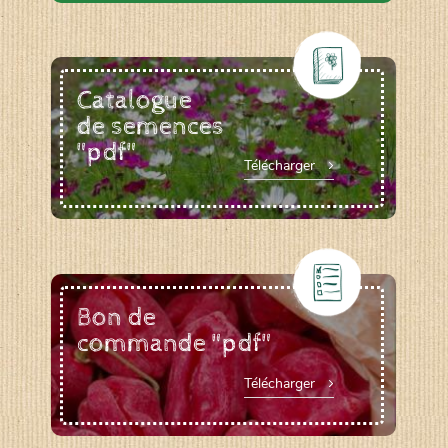
Catalogue
de semences
"pdf"
Télécharger
Bon de
commande "pdf"
Télécharger