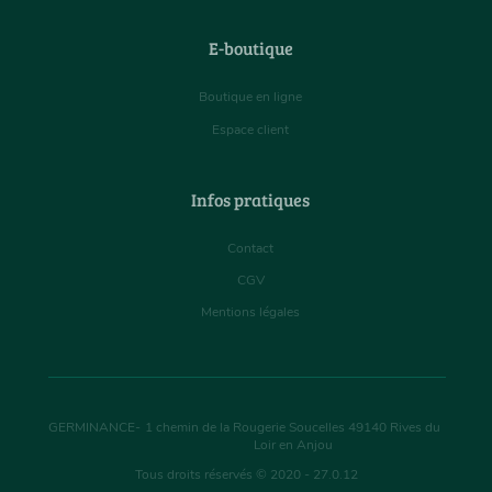
E-boutique
Boutique en ligne
Espace client
Infos pratiques
Contact
CGV
Mentions légales
GERMINANCE
-
1 chemin de la Rougerie Soucelles
49140
Rives du
Loir en Anjou
Tous droits réservés © 2020 - 27.0.12