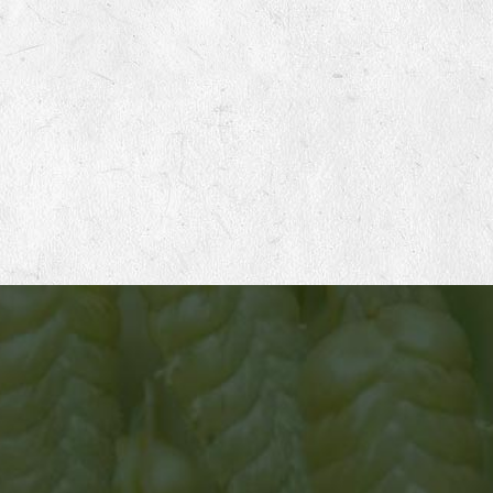
ATELIER 1
Mise en place des productions de semences
Germinance travaille avec un réseau d’une cinquantaine
de productrices et producteurs français en agriculture
biologique, sur des petites fermes à taille humaine. Chaque
hiver nous établissons en concertation avec eux le
planning de nos productions pour les 2 années à venir.
Nous adaptons notre demande selon leurs souhaits et
leurs possibilités. Nous privilégions une relation d’égale à
égale, basée sur le respect, les échanges et l’entraide.
Nous visons une rémunération la plus élevée possible pour
leur travail afin de pérenniser leur ferme et d’améliorer leur
cadre de vie.