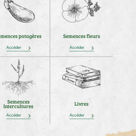
emences potagères
Semences fleurs
Accéder
Accéder
Semences
Livres
Intercultures
Accéder
Accéder