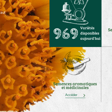
haut
Variétés
969
S
disponibles
aujourd'hui
Semences aromatiques
et médicinales
Accéder