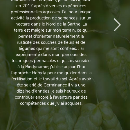
en 2017 après diverses expériences
professionnelles agricoles. J'ai pour unique
c
activité la production de semences, sur un
hectare dans le Nord de la Sarthe. La
e
terre est maigre sur mon terrain, ce qui
permet d'orienter naturellement la
j
rusticité des souches de fleurs et de
légumes qui me sont confiées. J'ai
expérimenté dans mon parcours des
d
techniques permacoles et je suis sensible
à la Biodynamie; j'utilise aujourd'hui
l'approche Herody pour me guider dans la
fertilisation et le travail du sol. Après avoir
été salarié de Germinance il y a une
dizaine d'années, je suis heureux de
contribuer encore à l'aventure par des
compétences que j'y ai acquises.