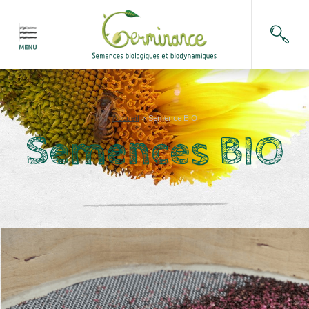
Accueil
>
Semence BIO
Semences BIO