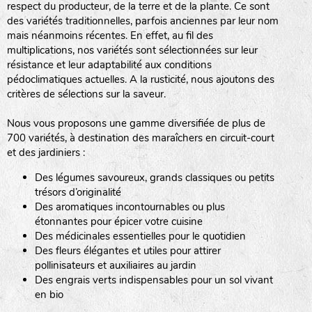
respect du producteur, de la terre et de la plante. Ce sont
des variétés traditionnelles, parfois anciennes par leur nom
haies
mais néanmoins récentes. En effet, au fil des
multiplications, nos variétés sont sélectionnées sur leur
zone sauvage
résistance et leur adaptabilité aux conditions
pédoclimatiques actuelles. A la rusticité, nous ajoutons des
critères de sélections sur la saveur.
mare
Nous vous proposons une gamme diversifiée de plus de
700 variétés, à destination des maraîchers en circuit-court
et des jardiniers :
Des légumes savoureux, grands classiques ou petits
tas de compost
trésors d’originalité
Des aromatiques incontournables ou plus
étonnantes pour épicer votre cuisine
Des médicinales essentielles pour le quotidien
fleurs
Des fleurs élégantes et utiles pour attirer
pollinisateurs et auxiliaires au jardin
animaux domestiques
Des engrais verts indispensables pour un sol vivant
en bio