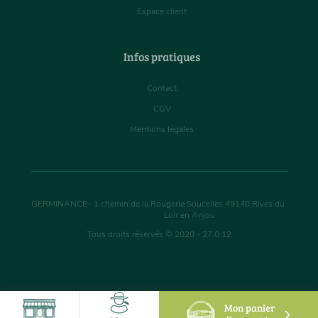
Espace client
Infos pratiques
Contact
CGV
Mentions légales
GERMINANCE
-
1 chemin de la Rougerie Soucelles
49140
Rives du
Loir en Anjou
Tous droits réservés © 2020 - 27.0.12
Mon panier