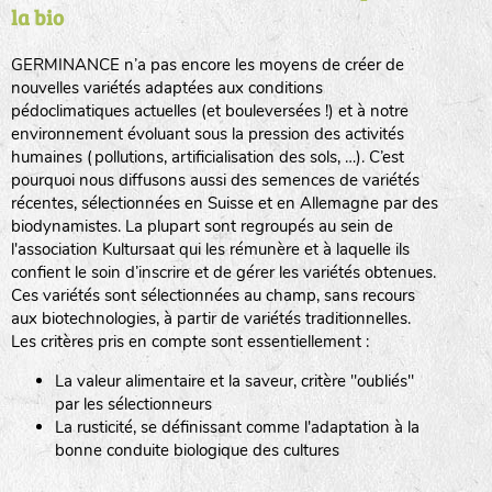
la bio
BPA : Initiales du producteur ou du fournisseur de la
semence.
GERMINANCE n’a pas encore les moyens de créer de
BINGENHEIMER SAATGUT (BGH)
nouvelles variétés adaptées aux conditions
1 : Numéro d’ordre du lot
pédoclimatiques actuelles (et bouleversées !) et à notre
A : Sans calibre.
environnement évoluant sous la pression des activités
www.bingenheimersaatgut.de
humaines (pollutions, artificialisation des sols, …). C’est
DE BOLSTER (DBO)
pourquoi nous diffusons aussi des semences de variétés
G
: Gros
Légumes feuilles
récentes, sélectionnées en Suisse et en Allemagne par des
M
: Moyen calibre
www.bolster.nl
biodynamistes. La plupart sont regroupés au sein de
P
: Petit calibre
GRAINE DEL PAÏS (GDP)
l'association Kultursaat qui les rémunère et à laquelle ils
confient le soin d’inscrire et de gérer les variétés obtenues.
Ces variétés sont sélectionnées au champ, sans recours
aux biotechnologies, à partir de variétés traditionnelles.
www.grainesdelpais.com
Légumes racines
Les critères pris en compte sont essentiellement :
JARDIN EN’VIE (JEV)
La valeur alimentaire et la saveur, critère "oubliés"
Plantes aromatiques
par les sélectionneurs
La rusticité, se définissant comme l'adaptation à la
bonne conduite biologique des cultures
LA BOITE A GRAINES (LBAG)