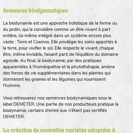
Semences biodynamiques
animaux sauvages
biodiversité cultivée
La biodynamie est une approche holistique de la ferme ou
du jardin, qui la considère comme un être vivant à part
entière, lui-même intégré dans un système encore plus
vaste : Terre et Cosmos. Elle privilégie les soins apportés à
la terre, pour vivifier le sol. Elle respecte le vivant, chaque
être, même invisible, faisant parti de l’équilibre du domaine
agricole. Au final, la biodynamie, par des pratiques
LA RÉFÉRENCE :
F
BEL
20BPA1A (en haut à gauche)
apparentées à l’homéopathie et la phytothérapie, amène
des forces de vie supplémentaires dans les plantes qui
F : Fleurs.
donneront les graines et les légumes qui nourrissent
Les autres catégories étant :
l’homme.
E
: Engrais vert
Vous retrouverez nos semences biodynamiques sous le
L
: Légumes
label DEMETER. Une partie de nos producteurs pratique la
A
: Aromatiques
biodynamie, certains d’entre eux n’étant pas certifiés
DEMETER.
BEL : Code de la variété
(Ici Belle de nuit)
20 : Année de récolte
(ici 2020)
La création de nouvelles variétés adaptées à