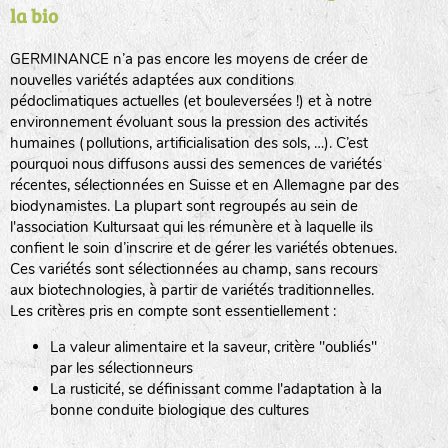
la bio
BPA : Initiales du producteur ou du fournisseur de la
semence.
GERMINANCE n’a pas encore les moyens de créer de
BINGENHEIMER SAATGUT (BGH)
nouvelles variétés adaptées aux conditions
1 : Numéro d’ordre du lot
pédoclimatiques actuelles (et bouleversées !) et à notre
A : Sans calibre.
environnement évoluant sous la pression des activités
www.bingenheimersaatgut.de
humaines (pollutions, artificialisation des sols, …). C’est
DE BOLSTER (DBO)
pourquoi nous diffusons aussi des semences de variétés
G
: Gros
Légumes feuilles
récentes, sélectionnées en Suisse et en Allemagne par des
M
: Moyen calibre
www.bolster.nl
biodynamistes. La plupart sont regroupés au sein de
P
: Petit calibre
GRAINE DEL PAÏS (GDP)
l'association Kultursaat qui les rémunère et à laquelle ils
confient le soin d’inscrire et de gérer les variétés obtenues.
Ces variétés sont sélectionnées au champ, sans recours
aux biotechnologies, à partir de variétés traditionnelles.
www.grainesdelpais.com
Légumes racines
Les critères pris en compte sont essentiellement :
JARDIN EN’VIE (JEV)
La valeur alimentaire et la saveur, critère "oubliés"
Plantes aromatiques
par les sélectionneurs
La rusticité, se définissant comme l'adaptation à la
bonne conduite biologique des cultures
LA BOITE A GRAINES (LBAG)