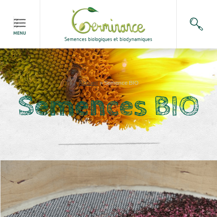
Accueil
>
Semence BIO
Semences BIO