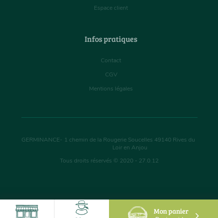
Espace client
Infos pratiques
Contact
CGV
Mentions légales
GERMINANCE
-
1 chemin de la Rougerie Soucelles
49140
Rives du
Loir en Anjou
Tous droits réservés © 2020 - 27.0.12
Mon panier