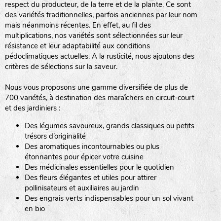
respect du producteur, de la terre et de la plante. Ce sont
des variétés traditionnelles, parfois anciennes par leur nom
haies
mais néanmoins récentes. En effet, au fil des
multiplications, nos variétés sont sélectionnées sur leur
zone sauvage
résistance et leur adaptabilité aux conditions
pédoclimatiques actuelles. A la rusticité, nous ajoutons des
critères de sélections sur la saveur.
mare
Nous vous proposons une gamme diversifiée de plus de
700 variétés, à destination des maraîchers en circuit-court
et des jardiniers :
Des légumes savoureux, grands classiques ou petits
tas de compost
trésors d’originalité
Des aromatiques incontournables ou plus
étonnantes pour épicer votre cuisine
Des médicinales essentielles pour le quotidien
fleurs
Des fleurs élégantes et utiles pour attirer
pollinisateurs et auxiliaires au jardin
animaux domestiques
Des engrais verts indispensables pour un sol vivant
en bio