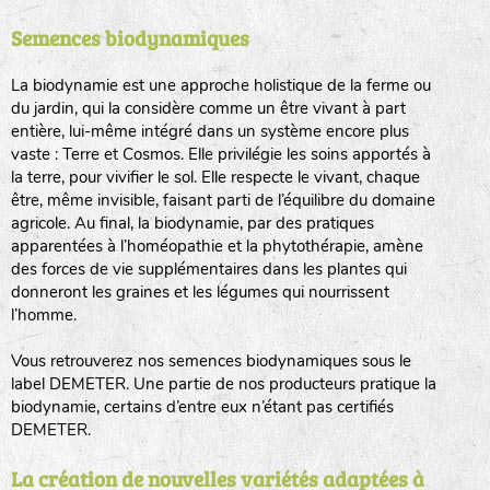
Semences biodynamiques
animaux sauvages
biodiversité cultivée
La biodynamie est une approche holistique de la ferme ou
du jardin, qui la considère comme un être vivant à part
entière, lui-même intégré dans un système encore plus
vaste : Terre et Cosmos. Elle privilégie les soins apportés à
la terre, pour vivifier le sol. Elle respecte le vivant, chaque
être, même invisible, faisant parti de l’équilibre du domaine
agricole. Au final, la biodynamie, par des pratiques
LA RÉFÉRENCE :
F
BEL
20BPA1A (en haut à gauche)
apparentées à l’homéopathie et la phytothérapie, amène
des forces de vie supplémentaires dans les plantes qui
F : Fleurs.
donneront les graines et les légumes qui nourrissent
Les autres catégories étant :
l’homme.
E
: Engrais vert
Vous retrouverez nos semences biodynamiques sous le
L
: Légumes
label DEMETER. Une partie de nos producteurs pratique la
A
: Aromatiques
biodynamie, certains d’entre eux n’étant pas certifiés
DEMETER.
BEL : Code de la variété
(Ici Belle de nuit)
20 : Année de récolte
(ici 2020)
La création de nouvelles variétés adaptées à