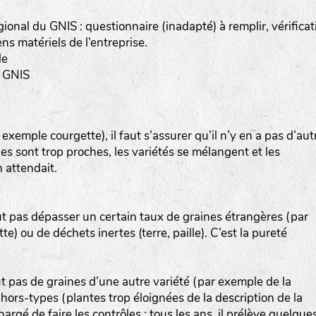
gional du GNIS : questionnaire (inadapté) à remplir, vérificat
s matériels de l’entreprise.
le
a-rheinau.ch
u GNIS
emple courgette), il faut s’assurer qu’il n’y en a pas d’aut
lles sont trop proches, les variétés se mélangent et les
 attendait.
ut pas dépasser un certain taux de graines étrangères (par
) ou de déchets inertes (terre, paille). C’est la pureté
ut pas de graines d’une autre variété (par exemple de la
ors-types (plantes trop éloignées de la description de la
hargé de faire les contrôles : tous les ans, il prélève quelque