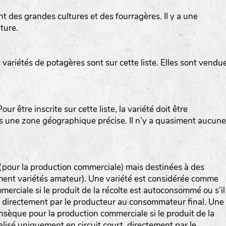
t des grandes cultures et des fourragères. Il y a une
ture.
variétés de potagères sont sur cette liste. Elles sont vendu
ur être inscrite sur cette liste, la variété doit être
ns une zone géographique précise. Il n’y a quasiment aucune
 (pour la production commerciale) mais destinées à des
ement variétés amateur). Une variété est considérée comme
erciale si le produit de la récolte est autoconsommé ou s’il
, directement par le producteur au consommateur final. Une
nsèque pour la production commerciale si le produit de la
lisé uniquement en circuit court, directement par le