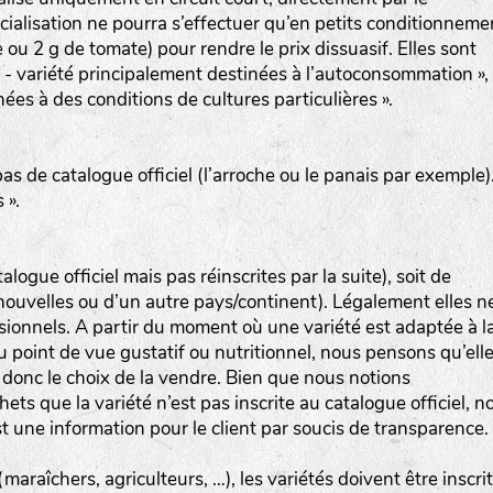
alisation ne pourra s’effectuer qu’en petits conditionneme
 ou 2 g de tomate) pour rendre le prix dissuasif. Elles sont
- variété principalement destinées à l’autoconsommation »,
ées à des conditions de cultures particulières ».
pas de catalogue officiel (l’arroche ou le panais par exemple)
 ».
talogue officiel mais pas réinscrites par la suite), soit de
 (nouvelles ou d’un autre pays/continent). Légalement elles n
sionnels. A partir du moment où une variété est adaptée à l
du point de vue gustatif ou nutritionnel, nous pensons qu’ell
 donc le choix de la vendre. Bien que nous notions
hets que la variété n’est pas inscrite au catalogue officiel, n
 une information pour le client par soucis de transparence.
araîchers, agriculteurs, …), les variétés doivent être inscri