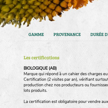
GAMME
PROVENANCE
DURÉE D
Les certifications
BIOLOGIQUE (AB)
Marque qui répond à un cahier des charges eur
Certification (2 visites par an), vérifiant surto
haies
production chez nos producteurs ou fournisseurs
zone sauvage
lots produits.
mare
La certification est obligatoire pour vendre a