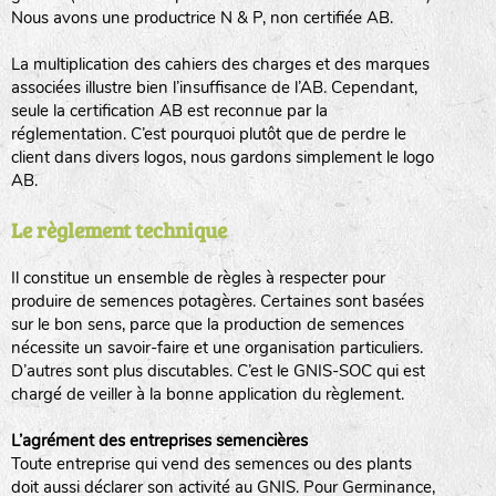
Nous avons une productrice N & P, non certifiée AB.
BPA : Initiales du producteur ou du fournisseur de la
semence.
La multiplication des cahiers des charges et des marques
BINGENHEIMER SAATGUT (BGH)
associées illustre bien l’insuffisance de l’AB. Cependant,
1 : Numéro d’ordre du lot
seule la certification AB est reconnue par la
A : Sans calibre.
réglementation. C’est pourquoi plutôt que de perdre le
www.bingenheimersaatgut.de
client dans divers logos, nous gardons simplement le logo
DE BOLSTER (DBO)
AB.
G
: Gros
Légumes feuilles
M
: Moyen calibre
www.bolster.nl
Le règlement technique
P
: Petit calibre
GRAINE DEL PAÏS (GDP)
Il constitue un ensemble de règles à respecter pour
produire de semences potagères. Certaines sont basées
sur le bon sens, parce que la production de semences
www.grainesdelpais.com
Légumes racines
nécessite un savoir-faire et une organisation particuliers.
JARDIN EN’VIE (JEV)
D’autres sont plus discutables. C’est le GNIS-SOC qui est
Plantes aromatiques
chargé de veiller à la bonne application du règlement.
L’agrément des entreprises semencières
Toute entreprise qui vend des semences ou des plants
LA BOITE A GRAINES (LBAG)
doit aussi déclarer son activité au GNIS. Pour Germinance,