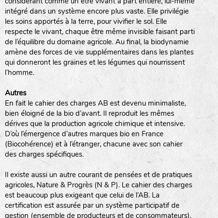
considérant comme un être vivant à part entière, lui-même
intégré dans un système encore plus vaste. Elle privilégie
animaux sauvages
les soins apportés à la terre, pour vivifier le sol. Elle
respecte le vivant, chaque être même invisible faisant parti
biodiversité cultivée
de l’équilibre du domaine agricole. Au final, la biodynamie
amène des forces de vie supplémentaires dans les plantes
qui donneront les graines et les légumes qui nourrissent
l’homme.
Autres
LA RÉFÉRENCE :
En fait le cahier des charges AB est devenu minimaliste,
F
BEL
20BPA1A (en haut à gauche)
bien éloigné de la bio d’avant. Il reproduit les mêmes
F : Fleurs.
dérives que la production agricole chimique et intensive.
Les autres catégories étant :
D’où l’émergence d’autres marques bio en France
(Biocohérence) et à l’étranger, chacune avec son cahier
E
: Engrais vert
des charges spécifiques.
L
: Légumes
A
: Aromatiques
Il existe aussi un autre courant de pensées et de pratiques
agricoles, Nature & Progrès (N & P). Le cahier des charges
est beaucoup plus exigeant que celui de l’AB. La
BEL : Code de la variété
(Ici Belle de nuit)
certification est assurée par un système participatif de
20 : Année de récolte
(ici 2020)
gestion (ensemble de producteurs et de consommateurs).