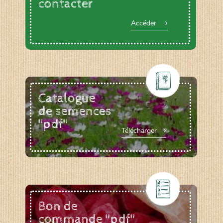
contacter
Accéder
Catalogue
de semences
"pdf"
Télécharger
Bon de
commande "pdf"