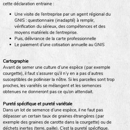
cette déclaration entraine :
Une visite de l’entreprise par un agent régional du
www.laboiteagraines.com
GNIS : questionnaire (inadapté) à remplir,
L’AUBEPIN (PDO)
vérification du sérieux, des compétences et des
moyens matériels de l’entreprise.
Puis, délivrance de la carte professionnelle
www.aubepin.fr
Le paiement d’une cotisation annuelle au GNIS
LE BIAU GERME (LBG)
Cartographie
Avant de semer une culture d’une espèce (par exemple
www.biaugerme.com
courgette), il faut s’assurer qu’il n’y en a pas d’autres
SATIVA RHEINAU (SAD)
susceptibles de polliniser la nôtre. Si les parcelles sont trop
proches, les variétés se mélangent et les semences
www.sativa-
obtenues ne donneront pas ce qu’on attendait.
rheinau.ch
SEMAILLES (SEM)
Pureté spécifique et pureté variétale
Dans un lot de semence d’une espèce, il ne faut pas
dépasser un certain taux de graines étrangères (par
exemple des graines de carotte dans la courgette) ou de
www.semaille.com
déchets inertes (terre, paille). C’est la pureté spécifique.