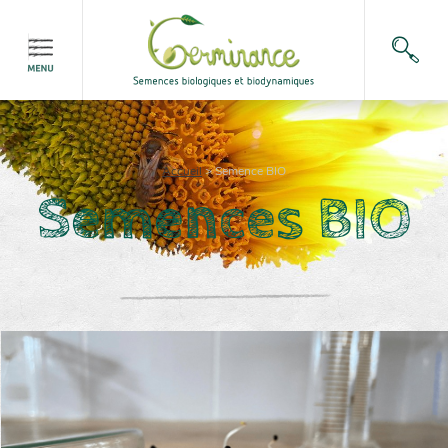
Accueil
>
Semence BIO
Semences BIO