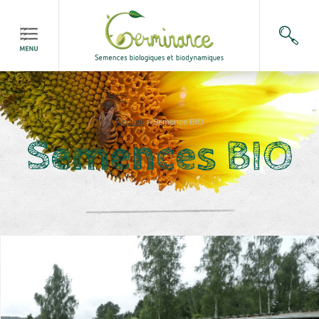
Accueil
>
Semence BIO
Semences BIO