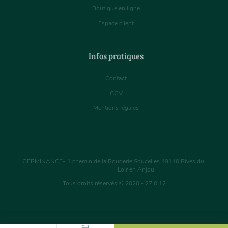
Boutique en ligne
Espace client
Infos pratiques
Contact
CGV
Mentions légales
GERMINANCE
-
1 chemin de la Rougerie Soucelles
49140
Rives du
Loir en Anjou
Tous droits réservés © 2020 - 27.0.12