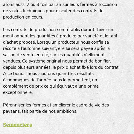
allons aussi 2 ou 3 fois par an sur leurs fermes à l’occasion
animaux sauvages
de visites techniques pour discuter des contrats de
production en cours.
biodiversité cultivée
Les contrats de production sont établis durant l’hiver en
mentionnant les quantités à produire par variété et le tarif
d’achat proposé. Lorsqu’un producteur nous confie sa
récolte à l’automne suivant, elle lui sera payée après la
saison de vente en été, sur les quantités réellement
vendues. Ce système original nous permet de bonifier,
LA RÉFÉRENCE :
F
BEL
20BPA1A (en haut à gauche)
depuis plusieurs années, le prix d’achat fixé lors du contrat.
A ce bonus, nous ajoutons quand les résultats
F : Fleurs.
économiques de l’année nous le permettent, un
Les autres catégories étant :
complément de prix ce qui équivaut à une prime
exceptionnelle.
E
: Engrais vert
L
: Légumes
Pérenniser les fermes et améliorer le cadre de vie des
A
: Aromatiques
paysans, fait partie de nos ambitions.
BEL : Code de la variété
(Ici Belle de nuit)
Semenciers
20 : Année de récolte
(ici 2020)