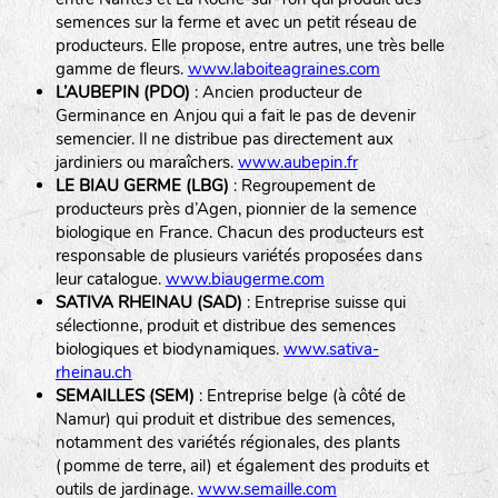
semences sur la ferme et avec un petit réseau de
producteurs. Elle propose, entre autres, une très belle
gamme de fleurs.
www.laboiteagraines.com
L’AUBEPIN (PDO)
: Ancien producteur de
Germinance en Anjou qui a fait le pas de devenir
semencier. Il ne distribue pas directement aux
jardiniers ou maraîchers.
www.aubepin.fr
LE BIAU GERME (LBG)
: Regroupement de
producteurs près d’Agen, pionnier de la semence
biologique en France. Chacun des producteurs est
responsable de plusieurs variétés proposées dans
leur catalogue.
www.biaugerme.com
SATIVA RHEINAU (SAD)
: Entreprise suisse qui
sélectionne, produit et distribue des semences
biologiques et biodynamiques.
www.sativa-
rheinau.ch
SEMAILLES (SEM)
: Entreprise belge (à côté de
Namur) qui produit et distribue des semences,
notamment des variétés régionales, des plants
(pomme de terre, ail) et également des produits et
outils de jardinage.
www.semaille.com