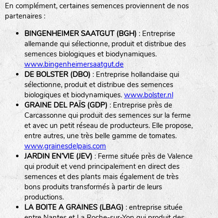
En complément, certaines semences proviennent de nos
BPA : Initiales du producteur ou du fournisseur de la
partenaires :
semence.
BINGENHEIMER SAATGUT (BGH)
: Entreprise
1 : Numéro d’ordre du lot
allemande qui sélectionne, produit et distribue des
A : Sans calibre.
semences biologiques et biodynamiques.
www.bingenheimersaatgut.de
DE BOLSTER (DBO)
: Entreprise hollandaise qui
G
: Gros
sélectionne, produit et distribue des semences
Légumes feuilles
M
: Moyen calibre
biologiques et biodynamiques.
www.bolster.nl
P
: Petit calibre
GRAINE DEL PAÏS (GDP)
: Entreprise près de
Carcassonne qui produit des semences sur la ferme
et avec un petit réseau de producteurs. Elle propose,
entre autres, une très belle gamme de tomates.
www.grainesdelpais.com
Légumes racines
JARDIN EN’VIE (JEV)
: Ferme située près de Valence
qui produit et vend principalement en direct des
Plantes aromatiques
semences et des plants mais également de très
bons produits transformés à partir de leurs
productions.
LA BOITE A GRAINES (LBAG)
: entreprise située
entre Nantes et La Roche-sur-Yon qui produit des