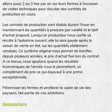
allons aussi 2 ou 3 fois par an sur leurs fermes à l’occasion
animaux sauvages
de visites techniques pour discuter des contrats de
production en cours.
biodiversité cultivée
Les contrats de production sont établis durant l’hiver en
mentionnant les quantités à produire par variété et le tarif
d’achat proposé. Lorsqu’un producteur nous confie sa
récolte à l’automne suivant, elle lui sera payée après la
saison de vente en été, sur les quantités réellement
vendues. Ce système original nous permet de bonifier,
LA RÉFÉRENCE :
F
BEL
20BPA1A (en haut à gauche)
depuis plusieurs années, le prix d’achat fixé lors du contrat.
A ce bonus, nous ajoutons quand les résultats
F : Fleurs.
économiques de l’année nous le permettent, un
Les autres catégories étant :
complément de prix ce qui équivaut à une prime
exceptionnelle.
E
: Engrais vert
L
: Légumes
Pérenniser les fermes et améliorer le cadre de vie des
A
: Aromatiques
paysans, fait partie de nos ambitions.
BEL : Code de la variété
(Ici Belle de nuit)
Semenciers
20 : Année de récolte
(ici 2020)