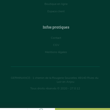
Boutique en ligne
Espace client
Infos pratiques
Contact
CGV
Mentions légales
GERMINANCE
-
1 chemin de la Rougerie Soucelles
49140
Rives du
Loir en Anjou
Tous droits réservés © 2020 - 27.0.12