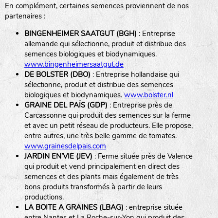
En complément, certaines semences proviennent de nos
BPA : Initiales du producteur ou du fournisseur de la
partenaires :
semence.
BINGENHEIMER SAATGUT (BGH)
: Entreprise
1 : Numéro d’ordre du lot
allemande qui sélectionne, produit et distribue des
A : Sans calibre.
semences biologiques et biodynamiques.
www.bingenheimersaatgut.de
DE BOLSTER (DBO)
: Entreprise hollandaise qui
G
: Gros
sélectionne, produit et distribue des semences
Légumes feuilles
M
: Moyen calibre
biologiques et biodynamiques.
www.bolster.nl
P
: Petit calibre
GRAINE DEL PAÏS (GDP)
: Entreprise près de
Carcassonne qui produit des semences sur la ferme
et avec un petit réseau de producteurs. Elle propose,
entre autres, une très belle gamme de tomates.
www.grainesdelpais.com
Légumes racines
JARDIN EN’VIE (JEV)
: Ferme située près de Valence
qui produit et vend principalement en direct des
Plantes aromatiques
semences et des plants mais également de très
bons produits transformés à partir de leurs
productions.
LA BOITE A GRAINES (LBAG)
: entreprise située
entre Nantes et La Roche-sur-Yon qui produit des