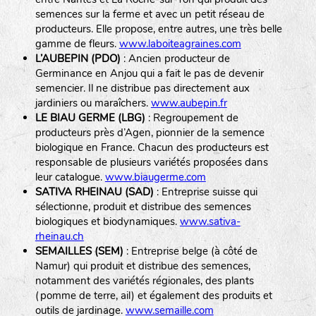
semences sur la ferme et avec un petit réseau de
producteurs. Elle propose, entre autres, une très belle
gamme de fleurs.
www.laboiteagraines.com
L’AUBEPIN (PDO)
: Ancien producteur de
Germinance en Anjou qui a fait le pas de devenir
semencier. Il ne distribue pas directement aux
jardiniers ou maraîchers.
www.aubepin.fr
LE BIAU GERME (LBG)
: Regroupement de
producteurs près d’Agen, pionnier de la semence
biologique en France. Chacun des producteurs est
responsable de plusieurs variétés proposées dans
leur catalogue.
www.biaugerme.com
SATIVA RHEINAU (SAD)
: Entreprise suisse qui
sélectionne, produit et distribue des semences
biologiques et biodynamiques.
www.sativa-
rheinau.ch
SEMAILLES (SEM)
: Entreprise belge (à côté de
Namur) qui produit et distribue des semences,
notamment des variétés régionales, des plants
(pomme de terre, ail) et également des produits et
outils de jardinage.
www.semaille.com