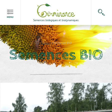
Accueil
>
Semence BIO
Semences BIO