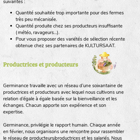
suivantes :
Quantité souhaitée trop importante pour des fermes
haies
très peu mécanisée.
Quantité produite chez ses producteurs insuffisante
zone sauvage
(météo, ravageurs…).
Pour vous proposer des variétés de sélection récente
obtenue chez ses partenaires de KULTURSAAT.
mare
Productrices et producteurs
tas de compost
Germinance travaille avec un réseau d’une soixantaine de
productrices et producteurs avec lequel nous cultivons une
relation d’égale à égale basée sur la bienveillance et les
échanges. Chacun apporte son expérience et son
fleurs
expertise.
animaux domestiques
Germinance, privilégie le rapport humain. Chaque année
en février, nous organisons une rencontre pour rassembler
le réseau de producteurs/productrices et les salariés. Nous