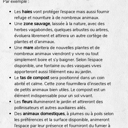
Par exemple :
Les
haies
vont protéger l’espace mais aussi fournir
refuge et nourriture à de nombreux animaux.
Une
zone sauvage
, laissée à la nature, avec des
herbes vagabondes, quelques arbustes ou arbres,
évoluera librement et attirera un autre cortège de
plantes et d’animaux.
Une
mare
abritera de nouvelles plantes et de
nombreux animaux viendront y vivre ou tout
simplement boire et s’y baigner. Selon l’espace
disponible, une fontaine ou des vasques vives
apporteront aussi l’élément eau au jardin.
Le
tas de compost
sera positionné dans un coin
abrité et calme. Cette zone fourmillera d’insectes et
de petits animaux bien utiles. Le compost est un
élément indispensable pour un sol vivant.
Les
fleurs
illumineront le jardin et attireront des
pollinisateurs et autres auxiliaires ailés.
Des
animaux domestiques
, à plumes ou à poils selon
les préférences et la surface disponible, animeront
l’espace par leur présence et fourniront du fumier à