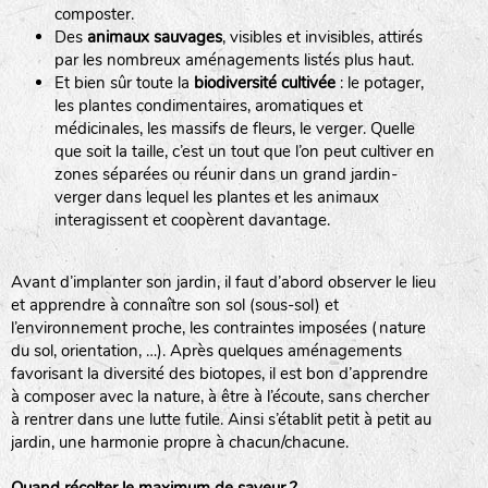
composter.
Des
animaux sauvages
, visibles et invisibles, attirés
par les nombreux aménagements listés plus haut.
Et bien sûr toute la
biodiversité cultivée
: le potager,
les plantes condimentaires, aromatiques et
médicinales, les massifs de fleurs, le verger. Quelle
que soit la taille, c’est un tout que l’on peut cultiver en
zones séparées ou réunir dans un grand jardin-
verger dans lequel les plantes et les animaux
interagissent et coopèrent davantage.
LA RÉFÉRENCE :
F
BEL
20BPA1A (en haut à gauche)
F : Fleurs.
Avant d’implanter son jardin, il faut d’abord observer le lieu
Les autres catégories étant :
et apprendre à connaître son sol (sous-sol) et
l’environnement proche, les contraintes imposées (nature
E
: Engrais vert
du sol, orientation, …). Après quelques aménagements
L
: Légumes
favorisant la diversité des biotopes, il est bon d’apprendre
A
: Aromatiques
à composer avec la nature, à être à l’écoute, sans chercher
à rentrer dans une lutte futile. Ainsi s’établit petit à petit au
jardin, une harmonie propre à chacun/chacune.
BEL : Code de la variété
(Ici Belle de nuit)
20 : Année de récolte
(ici 2020)