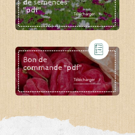
de semences
"pdf"
Télécharger
Bon de
commande "pdf"
Télécharger