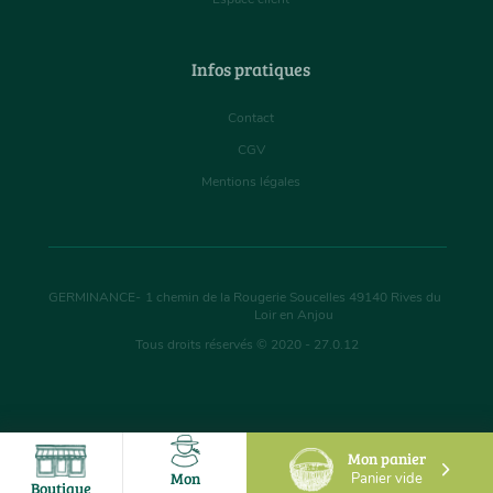
Infos pratiques
Contact
CGV
Mentions légales
GERMINANCE
-
1 chemin de la Rougerie Soucelles
49140
Rives du
Loir en Anjou
Tous droits réservés © 2020 - 27.0.12
Mon panier
Mon
Panier vide
Boutique