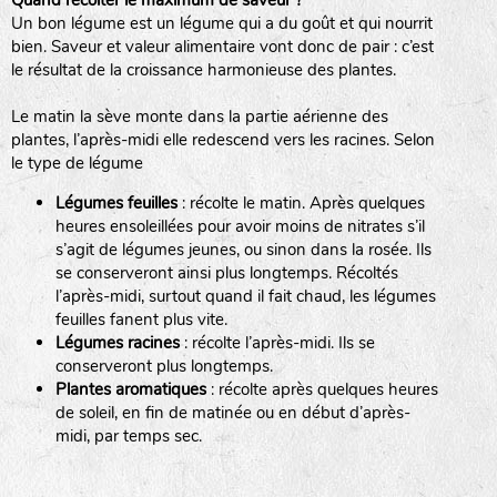
Quand récolter le maximum de saveur ?
Un bon légume est un légume qui a du goût et qui nourrit
BPA : Initiales du producteur ou du fournisseur de la
bien. Saveur et valeur alimentaire vont donc de pair : c’est
semence.
le résultat de la croissance harmonieuse des plantes.
BINGENHEIMER SAATGUT (BGH)
1 : Numéro d’ordre du lot
Le matin la sève monte dans la partie aérienne des
A : Sans calibre.
plantes, l’après-midi elle redescend vers les racines. Selon
www.bingenheimersaatgut.de
le type de légume
DE BOLSTER (DBO)
G
: Gros
Légumes feuilles
: récolte le matin. Après quelques
M
: Moyen calibre
www.bolster.nl
heures ensoleillées pour avoir moins de nitrates s’il
P
: Petit calibre
GRAINE DEL PAÏS (GDP)
s’agit de légumes jeunes, ou sinon dans la rosée. Ils
se conserveront ainsi plus longtemps. Récoltés
l’après-midi, surtout quand il fait chaud, les légumes
feuilles fanent plus vite.
www.grainesdelpais.com
Légumes racines
: récolte l’après-midi. Ils se
JARDIN EN’VIE (JEV)
conserveront plus longtemps.
Plantes aromatiques
: récolte après quelques heures
de soleil, en fin de matinée ou en début d’après-
midi, par temps sec.
LA BOITE A GRAINES (LBAG)