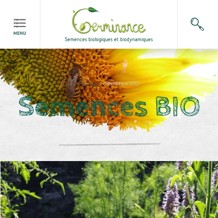
Accueil
>
Semence BIO
Semences BIO