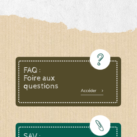
www.laboiteagraines.com
L’AUBEPIN (PDO)
www.aubepin.fr
LE BIAU GERME (LBG)
FAQ :
Foire aux
www.biaugerme.com
SATIVA RHEINAU (SAD)
questions
Accéder
www.sativa-
rheinau.ch
SEMAILLES (SEM)
SAV :
www.semaille.com