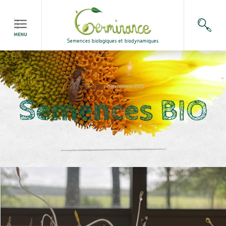
Accueil
>
Semence BIO
Semences BIO