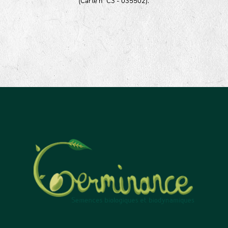
(Carte n° C3 - 035502).