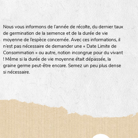
BPA : Initiales du producteur ou du fournisseur de la
semence.
BINGENHEIMER SAATGUT (BGH)
Nous vous informons de l’année de récolte, du dernier taux
1 : Numéro d’ordre du lot
de germination de la semence et de la durée de vie
A : Sans calibre.
moyenne de l’espèce concernée. Avec ces informations, il
www.bingenheimersaatgut.de
n’est pas nécessaire de demander une « Date Limite de
DE BOLSTER (DBO)
G
: Gros
Consommation » ou autre, notion incongrue pour du vivant
Légumes feuilles
M
: Moyen calibre
! Même si la durée de vie moyenne était dépassée, la
www.bolster.nl
P
: Petit calibre
graine germe peut-être encore. Semez un peu plus dense
GRAINE DEL PAÏS (GDP)
si nécessaire.
www.grainesdelpais.com
Légumes racines
JARDIN EN’VIE (JEV)
Plantes aromatiques
LA BOITE A GRAINES (LBAG)