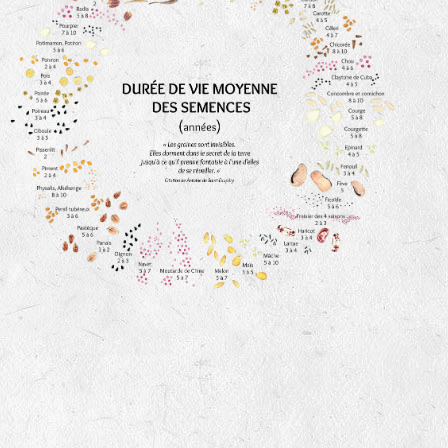
animaux sauvages
biodiversité cultivée
LA RÉFÉRENCE :
F
BEL
20BPA1A (en haut à gauche)
F : Fleurs.
Les autres catégories étant :
E
: Engrais vert
L
: Légumes
A
: Aromatiques
BEL : Code de la variété
(Ici Belle de nuit)
20 : Année de récolte
(ici 2020)