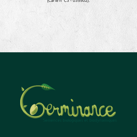
(Carte n° C3 - 035502).