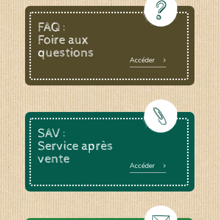
FAQ :
www.laboiteagraines.com
Foire aux
L’AUBEPIN (PDO)
questions
Accéder
www.aubepin.fr
LE BIAU GERME (LBG)
www.biaugerme.com
SAV :
SATIVA RHEINAU (SAD)
Service après
www.sativa-
vente
rheinau.ch
Accéder
SEMAILLES (SEM)
www.semaille.com