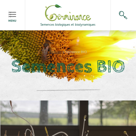
Accueil
>
Semence BIO
Semences BIO