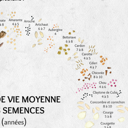
Les autres catégories étant :
E
: Engrais vert
L
: Légumes
A
: Aromatiques
BEL : Code de la variété
(Ici Belle de nuit)
20 : Année de récolte
(ici 2020)
BPA : Initiales du producteur ou du fournisseur de l
semence.
1 : Numéro d’ordre du lot
A : Sans calibre.
G
: Gros
M
: Moyen calibre
P
: Petit calibre