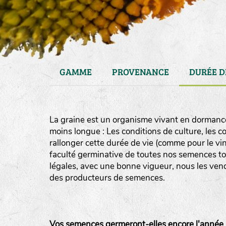
GAMME
PROVENANCE
DURÉE D
La graine est un organisme vivant en dormance
moins longue : Les conditions de culture, les 
rallonger cette durée de vie (comme pour le vin
faculté germinative de toutes nos semences to
légales, avec une bonne vigueur, nous les vendon
haies
des producteurs de semences.
zone sauvage
mare
Vos semences germeront-elles encore l'année 