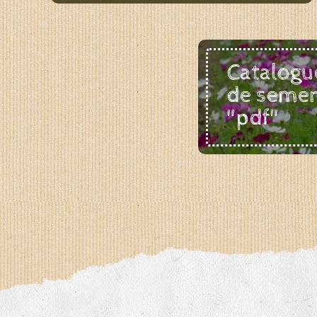
Catalogu
de seme
"pdf"