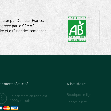
meter par Demeter France.
st agréée par le SEMAE
ire et diffuser des semences
iement sécurisé
E-boutique
Boutique en ligne
Le paiement en ligne est
100% sécurisé
Espace client