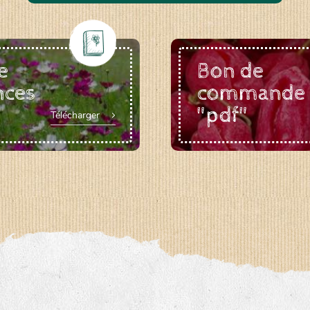
e
Bon de
nces
commande
"pdf"
Télécharger