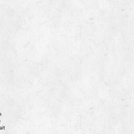
e
e
ait