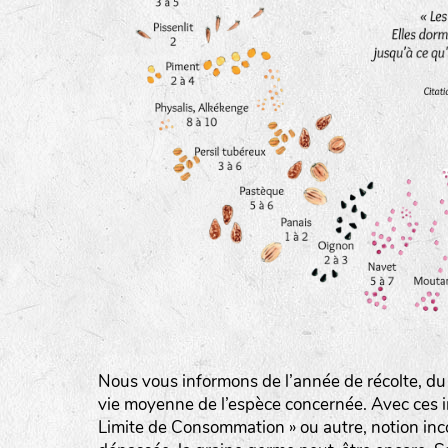
BINGENHEIMER SAATGUT (BGH)
Légumes feuilles
DE BOLSTER (DBO)
www.bolst
Légumes racines
GRAINE DEL PAÏS (GDP)
Plantes aromatiques
www.grainesdelpais.com
JARDIN EN’VIE (JEV)
LA BOITE A GRAINES (LBAG)
Nous vous informons de l’année de récolte, du
www.laboiteagraines.
vie moyenne de l’espèce concernée. Avec ces i
L’AUBEPIN (PDO)
Limite de Consommation » ou autre, notion inc