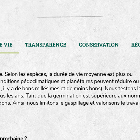
E VIE
TRANSPARENCE
CONSERVATION
RÈ
. Selon les espèces, la durée de vie moyenne est plus ou
conditions pédoclimatiques et planétaires peuvent réduire ou
, il y a de bons millésimes et de moins bons). Nous testons l
us les ans. Tant que la germination est supérieure aux nor
s. Ainsi, nous limitons le gaspillage et valorisons le travai
LA RÉFÉRENCE :
F
BEL
20BPA1A (en haut à gauche
prochaine ?
F : Fleurs.