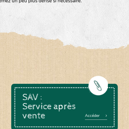
emez un peu plus dense si nécessaire.
a-rheinau.ch
SAV :
Service après
vente
Accéder