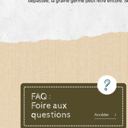
dépassée, la graine germe peut-être encore. S
LE BIAU GERME (LBG)
www.biaugerme.com
SATIVA RHEINAU (SAD)
www.sativ
SEMAILLES (SEM)
www.semaille.com
FAQ :
Foire aux
questions
Accéder