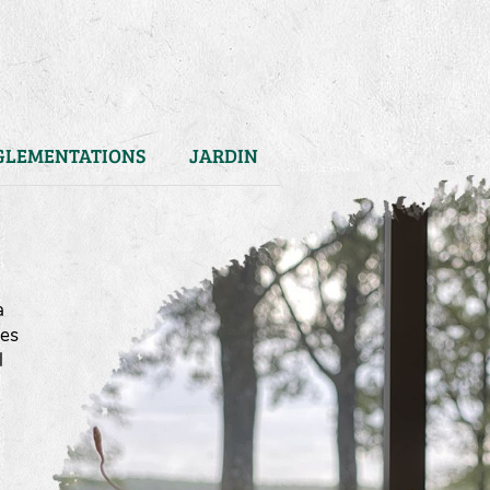
GLEMENTATIONS
JARDIN
a
mes
l
)