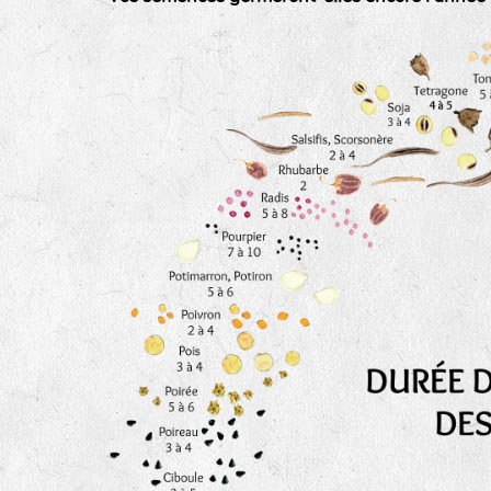
tas de compost
fleurs
animaux domestiques
animaux sauvages
biodiversité cultivée