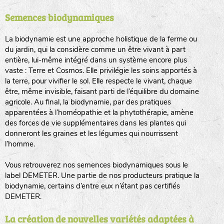
Semences biodynamiques
animaux sauvages
biodiversité cultivée
La biodynamie est une approche holistique de la ferme ou
du jardin, qui la considère comme un être vivant à part
entière, lui-même intégré dans un système encore plus
vaste : Terre et Cosmos. Elle privilégie les soins apportés à
la terre, pour vivifier le sol. Elle respecte le vivant, chaque
être, même invisible, faisant parti de l’équilibre du domaine
agricole. Au final, la biodynamie, par des pratiques
LA RÉFÉRENCE :
F
BEL
20BPA1A (en haut à gauche)
apparentées à l’homéopathie et la phytothérapie, amène
des forces de vie supplémentaires dans les plantes qui
F : Fleurs.
donneront les graines et les légumes qui nourrissent
Les autres catégories étant :
l’homme.
E
: Engrais vert
Vous retrouverez nos semences biodynamiques sous le
L
: Légumes
label DEMETER. Une partie de nos producteurs pratique la
A
: Aromatiques
biodynamie, certains d’entre eux n’étant pas certifiés
DEMETER.
BEL : Code de la variété
(Ici Belle de nuit)
20 : Année de récolte
(ici 2020)
La création de nouvelles variétés adaptées à