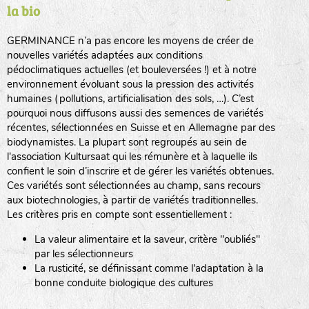
la bio
BPA : Initiales du producteur ou du fournisseur de la
semence.
GERMINANCE n’a pas encore les moyens de créer de
BINGENHEIMER SAATGUT (BGH)
nouvelles variétés adaptées aux conditions
1 : Numéro d’ordre du lot
pédoclimatiques actuelles (et bouleversées !) et à notre
A : Sans calibre.
environnement évoluant sous la pression des activités
www.bingenheimersaatgut.de
humaines (pollutions, artificialisation des sols, …). C’est
DE BOLSTER (DBO)
pourquoi nous diffusons aussi des semences de variétés
G
: Gros
Légumes feuilles
récentes, sélectionnées en Suisse et en Allemagne par des
M
: Moyen calibre
www.bolster.nl
biodynamistes. La plupart sont regroupés au sein de
P
: Petit calibre
GRAINE DEL PAÏS (GDP)
l'association Kultursaat qui les rémunère et à laquelle ils
confient le soin d’inscrire et de gérer les variétés obtenues.
Ces variétés sont sélectionnées au champ, sans recours
aux biotechnologies, à partir de variétés traditionnelles.
www.grainesdelpais.com
Légumes racines
Les critères pris en compte sont essentiellement :
JARDIN EN’VIE (JEV)
La valeur alimentaire et la saveur, critère "oubliés"
Plantes aromatiques
par les sélectionneurs
La rusticité, se définissant comme l'adaptation à la
bonne conduite biologique des cultures
LA BOITE A GRAINES (LBAG)