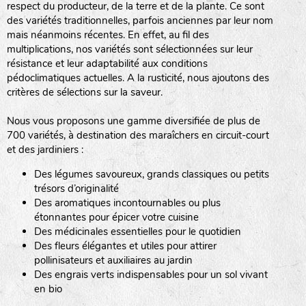
respect du producteur, de la terre et de la plante. Ce sont
des variétés traditionnelles, parfois anciennes par leur nom
haies
mais néanmoins récentes. En effet, au fil des
multiplications, nos variétés sont sélectionnées sur leur
zone sauvage
résistance et leur adaptabilité aux conditions
pédoclimatiques actuelles. A la rusticité, nous ajoutons des
critères de sélections sur la saveur.
mare
Nous vous proposons une gamme diversifiée de plus de
700 variétés, à destination des maraîchers en circuit-court
et des jardiniers :
Des légumes savoureux, grands classiques ou petits
tas de compost
trésors d’originalité
Des aromatiques incontournables ou plus
étonnantes pour épicer votre cuisine
Des médicinales essentielles pour le quotidien
fleurs
Des fleurs élégantes et utiles pour attirer
pollinisateurs et auxiliaires au jardin
animaux domestiques
Des engrais verts indispensables pour un sol vivant
en bio