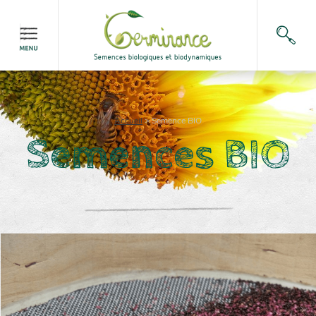
Accueil
>
Semence BIO
Semences BIO