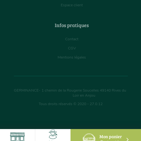
Espace client
Infos pratiques
Contact
CGV
Mentions légales
GERMINANCE
-
1 chemin de la Rougerie Soucelles
49140
Rives du
Loir en Anjou
Tous droits réservés © 2020 - 27.0.12
Mon panier