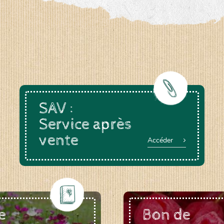
a-rheinau.ch
SAV :
Service après
vente
Accéder
e
Bon de