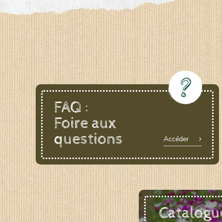
LE BIAU GERME (LBG)
www.biaugerme.com
SATIVA RHEINAU (SAD)
www.sativ
SEMAILLES (SEM)
www.semaille.com
FAQ :
Foire aux
questions
Accéder
Catalogu