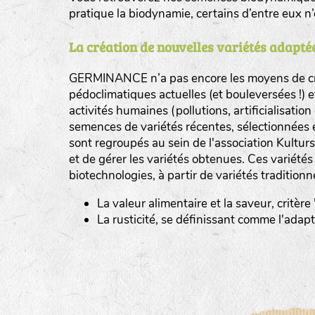
pratique la biodynamie, certains d’entre eux 
La création de nouvelles variétés adaptée
GERMINANCE n’a pas encore les moyens de cré
BINGENHEIMER SAATGUT (BGH)
pédoclimatiques actuelles (et bouleversées !) 
Légumes feuilles
activités humaines (pollutions, artificialisatio
DE BOLSTER (DBO)
semences de variétés récentes, sélectionnées 
www.bolst
sont regroupés au sein de l'association Kultursa
Légumes racines
GRAINE DEL PAÏS (GDP)
et de gérer les variétés obtenues. Ces variété
Plantes aromatiques
biotechnologies, à partir de variétés traditionn
www.grainesdelpais.com
La valeur alimentaire et la saveur, critère
JARDIN EN’VIE (JEV)
La rusticité, se définissant comme l'adap
LA BOITE A GRAINES (LBAG)
www.laboiteagraines.
L’AUBEPIN (PDO)