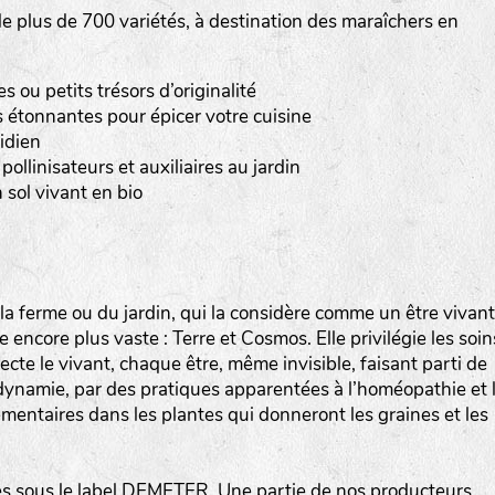
 plus de 700 variétés, à destination des maraîchers en
Les autres catégories étant :
E
: Engrais vert
ou petits trésors d’originalité
L
: Légumes
 étonnantes pour épicer votre cuisine
A
: Aromatiques
idien
pollinisateurs et auxiliaires au jardin
BEL : Code de la variété
(Ici Belle de nuit)
 sol vivant en bio
20 : Année de récolte
(ici 2020)
BPA : Initiales du producteur ou du fournisseur de l
semence.
a ferme ou du jardin, qui la considère comme un être vivant
encore plus vaste : Terre et Cosmos. Elle privilégie les soin
1 : Numéro d’ordre du lot
specte le vivant, chaque être, même invisible, faisant parti de
A : Sans calibre.
iodynamie, par des pratiques apparentées à l’homéopathie et 
mentaires dans les plantes qui donneront les graines et les
G
: Gros
M
: Moyen calibre
P
: Petit calibre
 sous le label DEMETER. Une partie de nos producteurs