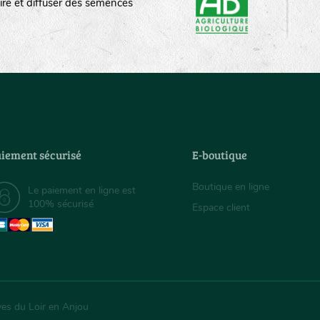
ire et diffuser des semences
iement sécurisé
E-boutique
Boutique en ligne
Le paiement en ligne est
100% sécurisé
Espace client
ves du Loir en Anjou