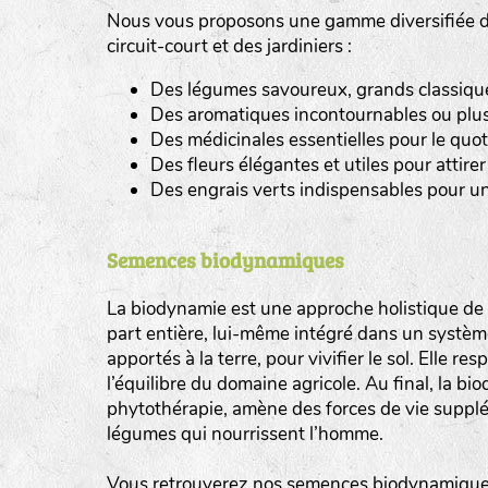
Nous vous proposons une gamme diversifiée de
tas de compost
circuit-court et des jardiniers :
Des légumes savoureux, grands classiques 
fleurs
Des aromatiques incontournables ou plus
animaux domestiques
Des médicinales essentielles pour le quot
Des fleurs élégantes et utiles pour attirer 
animaux sauvages
Des engrais verts indispensables pour un
biodiversité cultivée
Semences biodynamiques
La biodynamie est une approche holistique de l
part entière, lui-même intégré dans un système 
apportés à la terre, pour vivifier le sol. Elle re
l’équilibre du domaine agricole. Au final, la b
phytothérapie, amène des forces de vie supplé
légumes qui nourrissent l’homme.
Vous retrouverez nos semences biodynamiques