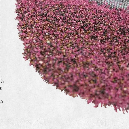
a
 à
s
la