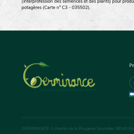
(interprofession des semences et des plants) pour produ
potagères (Carte n° C3 - 035502).
Pa
GERMINANCE
-
1 chemin de la Rougerie Soucelles
49140
Ri