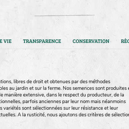
E VIE
TRANSPARENCE
CONSERVATION
RÈ
ions, libres de droit et obtenues par des méthodes
bles au jardin et sur la ferme. Nos semences sont produites 
e manière extensive, dans le respect du producteur, de la
ditionnelles, parfois anciennes par leur nom mais néanmoins
os variétés sont sélectionnées sur leur résistance et leur
uelles. A la rusticité, nous ajoutons des critères de sélectio
LA RÉFÉRENCE :
F
BEL
20BPA1A (en haut à gauche
F : Fleurs.