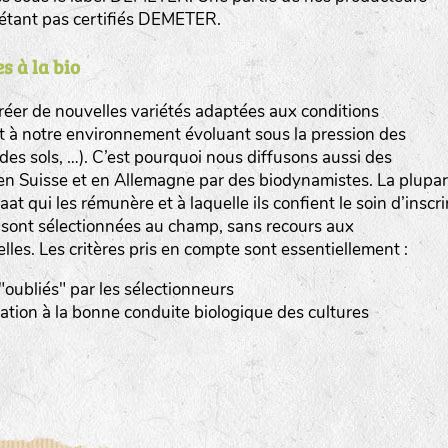
n’étant pas certifiés DEMETER.
s à la bio
er de nouvelles variétés adaptées aux conditions
et à notre environnement évoluant sous la pression des
www.bingenheimersaatgut.de
n des sols, …). C’est pourquoi nous diffusons aussi des
en Suisse et en Allemagne par des biodynamistes. La plupar
er.nl
at qui les rémunère et à laquelle ils confient le soin d’inscri
s sont sélectionnées au champ, sans recours aux
elles. Les critères pris en compte sont essentiellement :
 "oubliés" par les sélectionneurs
tation à la bonne conduite biologique des cultures
com
www.aubepin.fr