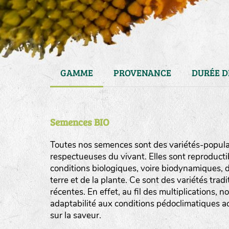
GAMME
PROVENANCE
DURÉE D
Semences BIO
Toutes nos semences sont des variétés-populat
respectueuses du vivant. Elles sont reproducti
conditions biologiques, voire biodynamiques, d
haies
terre et de la plante. Ce sont des variétés tra
zone sauvage
récentes. En effet, au fil des multiplications, n
adaptabilité aux conditions pédoclimatiques act
mare
sur la saveur.