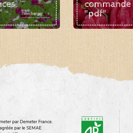
nces
commande
"pdf"
Télécharger
meter par Demeter France.
st agréée par le SEMAE