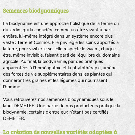
Semences biodynamiques
animaux sauvages
biodiversité cultivée
La biodynamie est une approche holistique de la ferme ou
du jardin, qui la considère comme un être vivant à part
entière, lui-même intégré dans un système encore plus
vaste : Terre et Cosmos. Elle privilégie les soins apportés à
la terre, pour vivifier le sol. Elle respecte le vivant, chaque
être, même invisible, faisant parti de l’équilibre du domaine
agricole. Au final, la biodynamie, par des pratiques
LA RÉFÉRENCE :
F
BEL
20BPA1A (en haut à gauche)
apparentées à l’homéopathie et la phytothérapie, amène
des forces de vie supplémentaires dans les plantes qui
F : Fleurs.
donneront les graines et les légumes qui nourrissent
Les autres catégories étant :
l’homme.
E
: Engrais vert
Vous retrouverez nos semences biodynamiques sous le
L
: Légumes
label DEMETER. Une partie de nos producteurs pratique la
A
: Aromatiques
biodynamie, certains d’entre eux n’étant pas certifiés
DEMETER.
BEL : Code de la variété
(Ici Belle de nuit)
20 : Année de récolte
(ici 2020)
La création de nouvelles variétés adaptées à