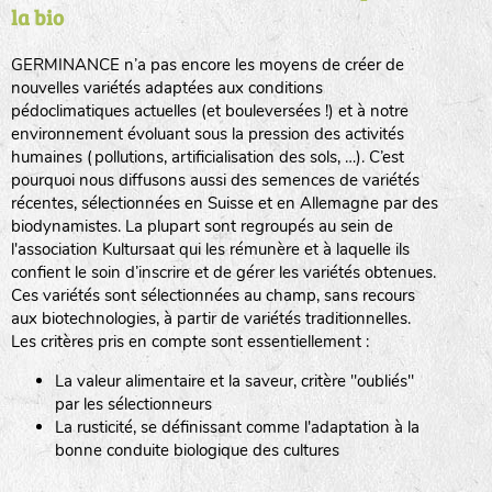
la bio
BPA : Initiales du producteur ou du fournisseur de la
semence.
GERMINANCE n’a pas encore les moyens de créer de
BINGENHEIMER SAATGUT (BGH)
nouvelles variétés adaptées aux conditions
1 : Numéro d’ordre du lot
pédoclimatiques actuelles (et bouleversées !) et à notre
A : Sans calibre.
environnement évoluant sous la pression des activités
www.bingenheimersaatgut.de
humaines (pollutions, artificialisation des sols, …). C’est
DE BOLSTER (DBO)
pourquoi nous diffusons aussi des semences de variétés
G
: Gros
Légumes feuilles
récentes, sélectionnées en Suisse et en Allemagne par des
M
: Moyen calibre
www.bolster.nl
biodynamistes. La plupart sont regroupés au sein de
P
: Petit calibre
GRAINE DEL PAÏS (GDP)
l'association Kultursaat qui les rémunère et à laquelle ils
confient le soin d’inscrire et de gérer les variétés obtenues.
Ces variétés sont sélectionnées au champ, sans recours
aux biotechnologies, à partir de variétés traditionnelles.
www.grainesdelpais.com
Légumes racines
Les critères pris en compte sont essentiellement :
JARDIN EN’VIE (JEV)
La valeur alimentaire et la saveur, critère "oubliés"
Plantes aromatiques
par les sélectionneurs
La rusticité, se définissant comme l'adaptation à la
bonne conduite biologique des cultures
LA BOITE A GRAINES (LBAG)