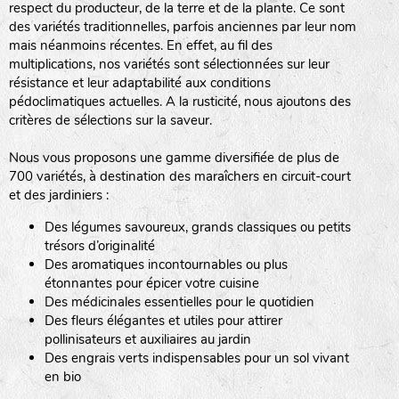
respect du producteur, de la terre et de la plante. Ce sont
des variétés traditionnelles, parfois anciennes par leur nom
haies
mais néanmoins récentes. En effet, au fil des
multiplications, nos variétés sont sélectionnées sur leur
zone sauvage
résistance et leur adaptabilité aux conditions
pédoclimatiques actuelles. A la rusticité, nous ajoutons des
critères de sélections sur la saveur.
mare
Nous vous proposons une gamme diversifiée de plus de
700 variétés, à destination des maraîchers en circuit-court
et des jardiniers :
Des légumes savoureux, grands classiques ou petits
tas de compost
trésors d’originalité
Des aromatiques incontournables ou plus
étonnantes pour épicer votre cuisine
Des médicinales essentielles pour le quotidien
fleurs
Des fleurs élégantes et utiles pour attirer
pollinisateurs et auxiliaires au jardin
animaux domestiques
Des engrais verts indispensables pour un sol vivant
en bio