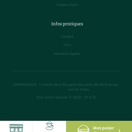
Espace client
Infos pratiques
Contact
CGV
Mentions légales
GERMINANCE
-
1 chemin de la Rougerie Soucelles
49140
Rives du
Loir en Anjou
Tous droits réservés © 2020 - 27.0.12
Mon panier