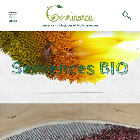
Accueil
>
Semence BIO
Semences BIO